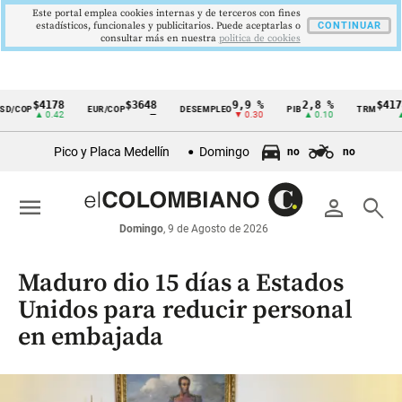
Este portal emplea cookies internas y de terceros con fines
estadísticos, funcionales y publicitarios. Puede aceptarlas o
CONTINUAR
consultar más en nuestra
politica de cookies
$4178
$3648
9,9 %
2,8 %
$4178,
/COP
EUR/COP
DESEMPLEO
PIB
TRM
Cintillo
▲ 0.42
—
▼ 0.30
▲ 0.10
▲ 0
de
Pico y Placa Medellín
Domingo
no
no
indicadores
económicos
menu
person
search
Colombia
Domingo
, 9 de Agosto de 2026
Maduro dio 15 días a Estados
Unidos para reducir personal
en embajada