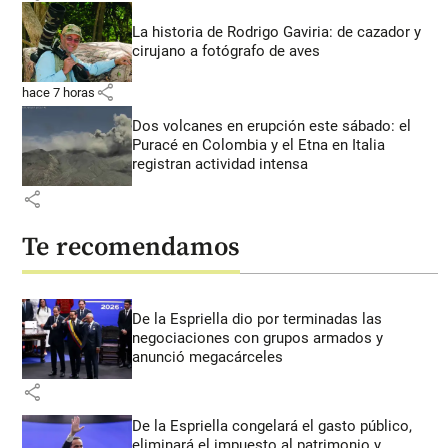
La historia de Rodrigo Gaviria: de cazador y
cirujano a fotógrafo de aves
share
hace 7 horas
Dos volcanes en erupción este sábado: el
Puracé en Colombia y el Etna en Italia
registran actividad intensa
share
Te recomendamos
De la Espriella dio por terminadas las
negociaciones con grupos armados y
anunció megacárceles
share
De la Espriella congelará el gasto público,
eliminará el impuesto al patrimonio y