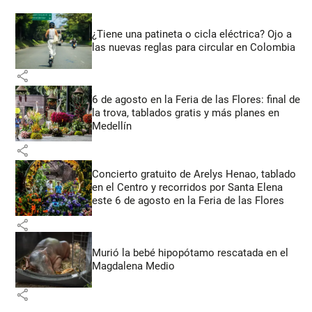
¿Tiene una patineta o cicla eléctrica? Ojo a
las nuevas reglas para circular en Colombia
share
6 de agosto en la Feria de las Flores: final de
la trova, tablados gratis y más planes en
Medellín
share
Concierto gratuito de Arelys Henao, tablado
en el Centro y recorridos por Santa Elena
este 6 de agosto en la Feria de las Flores
share
Murió la bebé hipopótamo rescatada en el
Magdalena Medio
share