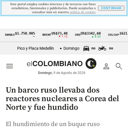
Este portal emplea cookies internas y de terceros con fines
estadísticos, funcionales y publicitarios. Puede aceptarlas o
CONTINUAR
consultar más en nuestra
politica de cookies
$1.750.905
US$73,48
US$3342,60
1621,34 p
MLV
BRENT
ORO
COLCAP
Cintillo
—
▼ 1.12
▲ 8.20
▲ 0.
de
Pico y Placa Medellín
Domingo
no
no
indicadores
económicos
menu
person
search
Colombia
Domingo
, 9 de Agosto de 2026
Un barco ruso llevaba dos
reactores nucleares a Corea del
Norte y fue hundido
El hundimiento de un buque ruso