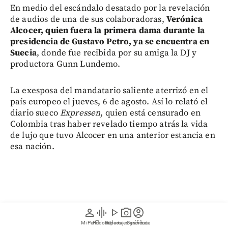
En medio del escándalo desatado por la revelación
de audios de una de sus colaboradoras,
Verónica
Alcocer, quien fuera la primera dama durante la
presidencia de Gustavo Petro, ya se encuentra en
Suecia
, donde fue recibida por su amiga la DJ y
productora Gunn Lundemo.
La exesposa del mandatario saliente aterrizó en el
país europeo el jueves, 6 de agosto. Así lo relató el
diario sueco
Expressen
, quien está censurado en
Colombia tras haber revelado tiempo atrás la vida
de lujo que tuvo Alcocer en una anterior estancia en
esa nación.
person
graphic_eq
play_arrow
photo_camera
account_circle
Mi Perfil
Pódcast
Reportajes gráficos
Videos
Suscríbete