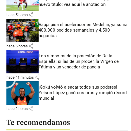
nuevo título; vea aquí la anotación
share
hace 5 horas
Rappi pisa el acelerador en Medellín, ya suma
400.000 pedidos semanales y 4.500
negocios
share
hace 6 horas
Los símbolos de la posesión de De la
Espriella: sillas de un prócer, la Virgen de
Fátima y un vendedor de panela
share
hace 41 minutos
¡Gokú volvió a sacar todos sus poderes!
Yeison López ganó dos oros y rompió récord
mundial
share
hace 2 horas
Te recomendamos