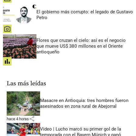
El gobierno más corrupto: el legado de Gustavo
Petro
share
Flores que cruzan el cielo: así es el negocio
que mueve US$ 380 millones en el Oriente
antioqueño
share
Las más leídas
Masacre en Antioquia: tres hombres fueron
asesinados en zona rural de Abejorral
share
hace 4 horas
Video | Lucho marcó su primer gol de la
temporada con el Bayern Múnich y ganó