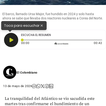
El barco, llamado Ursa Major, fue hundido en 2024 y solo hasta
ahora se sabe que llevaba dos reactores nucleares a Corea del Norte.
×
Toca para escuchar
ESCUCHA EL RESUMEN
Tiempo transcurrido: 0 segundos
Du
00:00
00:42
El Colombiano
13 de mayo de 2026
La tranquilidad del Atlántico se vio sacudida este
martes tras confirmarse el hundimiento de un