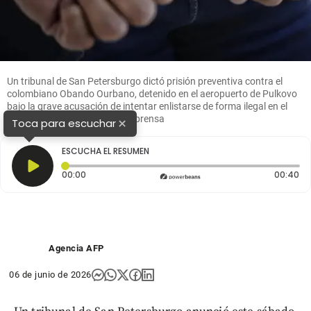
Un tribunal de San Petersburgo dictó prisión preventiva contra el
colombiano Obando Ourbano, detenido en el aeropuerto de Pulkovo
bajo la grave acusación de intentar enlistarse de forma ilegal en el
Ejército de Ucrania. FOTO: Colprensa
×
Toca para escuchar
ESCUCHA EL RESUMEN
Tiempo transcurrido: 0 segundos
Du
00:00
00:40
Agencia AFP
06 de junio de 2026