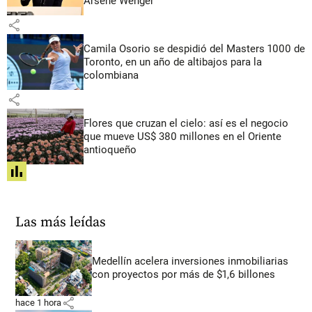
Arsène Wenger
share
Camila Osorio se despidió del Masters 1000 de
Toronto, en un año de altibajos para la
colombiana
share
Flores que cruzan el cielo: así es el negocio
que mueve US$ 380 millones en el Oriente
antioqueño
share
Las más leídas
Medellín acelera inversiones inmobiliarias
con proyectos por más de $1,6 billones
share
hace 1 hora