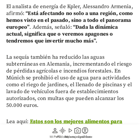
El analista de energía de Kpler, Alessandro Armenia,
afirmó:
“Está afectando no solo a una región, como
hemos visto en el pasado, sino a todo el panorama
europeo”
. Además, señaló:
“Dada la dinámica
actual, significa que o veremos apagones o
tendremos que invertir mucho más”.
La sequía también ha reducido las aguas
subterráneas en Alemania, incrementando el riesgo
de pérdidas agrícolas e incendios forestales. En
Múnich se prohibió el uso de agua para actividades
como el riego de jardines, el llenado de piscinas y el
lavado de vehículos fuera de establecimientos
autorizados, con multas que pueden alcanzar los
50.000 euros.
Lea aquí:
Estos son los mejores alimentos para
mantenerse hidratado durante los días de calor
person
graphic_eq
play_arrow
photo_camera
account_circle
Mi Perfil
Pódcast
Reportajes gráficos
Videos
Suscríbete