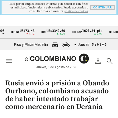
Este portal emplea cookies internas y de terceros con fines
estadísticos, funcionales y publicitarios. Puede aceptarlas o
CONTINUAR
consultar más en nuestra
politica de cookies
US$73,48
US$3342,60
1621,34 pts
$41
BRENT
ORO
COLCAP
USD/COP
Cintillo
▼ 1.12
▲ 8.20
▲ 0.67
▲ 0.
de
Pico y Placa Medellín
Jueves
3 y 6
3 y 6
indicadores
económicos
menu
person
search
Colombia
Jueves
, 6 de Agosto de 2026
Rusia envió a prisión a Obando
Ourbano, colombiano acusado
de haber intentado trabajar
como mercenario en Ucrania