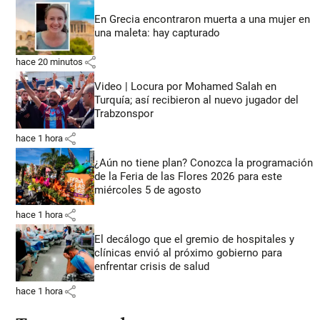
En Grecia encontraron muerta a una mujer en
una maleta: hay capturado
share
hace 20 minutos
Video | Locura por Mohamed Salah en
Turquía; así recibieron al nuevo jugador del
Trabzonspor
share
hace 1 hora
¿Aún no tiene plan? Conozca la programación
de la Feria de las Flores 2026 para este
miércoles 5 de agosto
share
hace 1 hora
El decálogo que el gremio de hospitales y
clínicas envió al próximo gobierno para
enfrentar crisis de salud
share
hace 1 hora