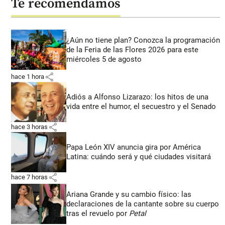
Te recomendamos
¿Aún no tiene plan? Conozca la programación
de la Feria de las Flores 2026 para este
miércoles 5 de agosto
share
hace 1 hora
Adiós a Alfonso Lizarazo: los hitos de una
vida entre el humor, el secuestro y el Senado
share
hace 3 horas
Papa León XIV anuncia gira por América
Latina: cuándo será y qué ciudades visitará
share
hace 7 horas
Ariana Grande y su cambio físico: las
declaraciones de la cantante sobre su cuerpo
tras el revuelo por
Petal