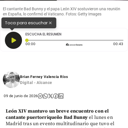
El cantante Bad Bunny y el papa León XIV sostuvieron una reunión
en España, lo confirmó el Vaticano. Fotos: Getty Images
×
Toca para escuchar
ESCUCHA EL RESUMEN
Tiempo transcurrido: 0 segundos
Du
00:00
00:43
Brian Ferney Valencia Ríos
Digital - Alcance
09 de junio de 2026
León XIV mantuvo un breve encuentro con el
cantante puertorriqueño Bad Bunny
el lunes en
Madrid tras un evento multitudinario que tuvo el