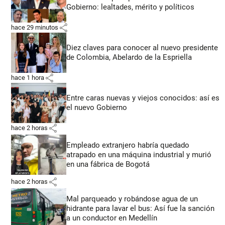
Gobierno: lealtades, mérito y políticos
share
hace 29 minutos
Diez claves para conocer al nuevo presidente
de Colombia, Abelardo de la Espriella
share
hace 1 hora
Entre caras nuevas y viejos conocidos: así es
el nuevo Gobierno
share
hace 2 horas
Empleado extranjero habría quedado
atrapado en una máquina industrial y murió
en una fábrica de Bogotá
share
hace 2 horas
Mal parqueado y robándose agua de un
hidrante para lavar el bus: Así fue la sanción
a un conductor en Medellín