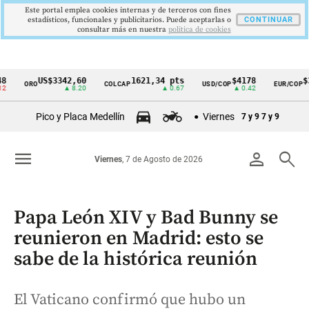
Este portal emplea cookies internas y de terceros con fines
estadísticos, funcionales y publicitarios. Puede aceptarlas o
CONTINUAR
consultar más en nuestra
politica de cookies
US$3342,60
1621,34 pts
$4178
$3672
ORO
COLCAP
USD/COP
EUR/COP
Cintillo
▲ 8.20
▲ 0.67
▲ 0.42
—
de
Pico y Placa Medellín
Viernes
7 y 9
7 y 9
indicadores
económicos
menu
person
search
Viernes
, 7 de Agosto de 2026
Colombia
Papa León XIV y Bad Bunny se
reunieron en Madrid: esto se
sabe de la histórica reunión
El Vaticano confirmó que hubo un