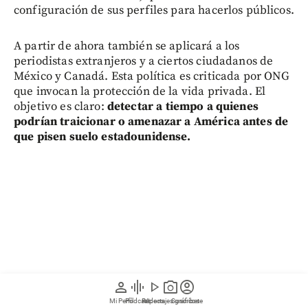
configuración de sus perfiles para hacerlos públicos.
A partir de ahora también se aplicará a los
periodistas extranjeros y a ciertos ciudadanos de
México y Canadá. Esta política es criticada por ONG
que invocan la protección de la vida privada. El
objetivo es claro:
detectar a tiempo a quienes
podrían traicionar o amenazar a América antes de
que pisen suelo estadounidense.
person
graphic_eq
play_arrow
photo_camera
account_circle
Mi Perfil
Pódcast
Reportajes gráficos
Videos
Suscríbete