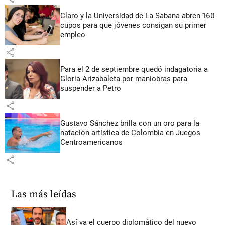
Claro y la Universidad de La Sabana abren 160
cupos para que jóvenes consigan su primer
empleo
share
Para el 2 de septiembre quedó indagatoria a
Gloria Arizabaleta por maniobras para
suspender a Petro
share
Gustavo Sánchez brilla con un oro para la
natación artística de Colombia en Juegos
Centroamericanos
share
Las más leídas
Así va el cuerpo diplomático del nuevo