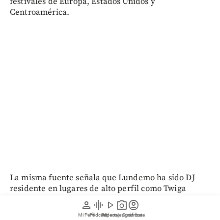
festivales de Europa, Estados Unidos y
Centroamérica.
La misma fuente señala que Lundemo ha sido DJ
residente en lugares de alto perfil como Twiga
Montecarlo, Billionaire Mansion Dubái, Buddha Bar
person
graphic_eq
play_arrow
photo_camera
account_circle
Mauritius y el exclusivo club Noppes de Estocolmo.
Mi Perfil
Pódcast
Reportajes gráficos
Videos
Suscríbete