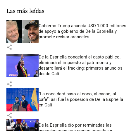
Las más leídas
Gobierno Trump anuncia USD 1.000 millones
de apoyo a gobierno de De la Espriella y
promete revisar aranceles
share
De la Espriella congelará el gasto público,
eliminará el impuesto al patrimonio y
desarrollará el fracking: primeros anuncios
desde Cali
share
“La coca dará paso al coco, al cacao, al
café”: así fue la posesión de De la Espriella
en Cali
share
De la Espriella dio por terminadas las
negociaciones con grupos armados y