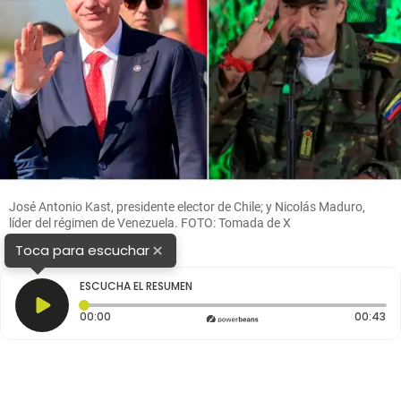
José Antonio Kast, presidente elector de Chile; y Nicolás Maduro,
líder del régimen de Venezuela. FOTO: Tomada de X
@joseantoniokast y Getty
×
Toca para escuchar
ESCUCHA EL RESUMEN
Tiempo transcurrido: 0 segundos
Du
00:00
00:43