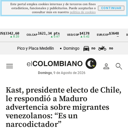
Este portal emplea cookies internas y de terceros con fines
estadísticos, funcionales y publicitarios. Puede aceptarlas o
CONTINUAR
consultar más en nuestra
politica de cookies
42,60
1621,34 pts
$4178
$3648
COLCAP
USD/COP
EUR/COP
DESEMP
Cintillo
▲ 8.20
▲ 0.67
▲ 0.42
—
de
Pico y Placa Medellín
Domingo
no
no
indicadores
económicos
menu
person
search
Colombia
Domingo
, 9 de Agosto de 2026
Kast, presidente electo de Chile,
le respondió a Maduro
advertencia sobre migrantes
venezolanos: “Es un
narcodictador”