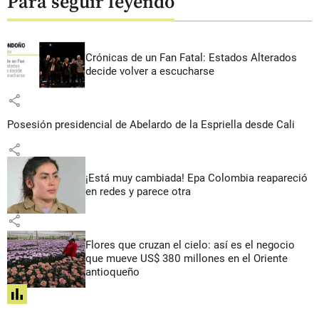
Para seguir leyendo
Crónicas de un Fan Fatal: Estados Alterados
decide volver a escucharse
share
Posesión presidencial de Abelardo de la Espriella desde Cali
share
¡Está muy cambiada! Epa Colombia reapareció
en redes y parece otra
share
Flores que cruzan el cielo: así es el negocio
que mueve US$ 380 millones en el Oriente
antioqueño
share