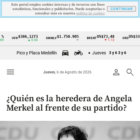
Este portal emplea cookies internas y de terceros con fines
estadísticos, funcionales y publicitarios. Puede aceptarlas o
CONTINUAR
consultar más en nuestra
politica de cookies
%
$386,1273
$1.750.905
US$73,48
US$334
UVR
SMMLV
BRENT
ORO
Cintillo
5
▲ 0.03
—
▼ 1.12
▲
de
Pico y Placa Medellín
Jueves
3 y 6
3 y 6
indicadores
económicos
menu
person
search
Jueves
, 6 de Agosto de 2026
Colombia
¿Quién es la heredera de Angela
Merkel al frente de su partido?