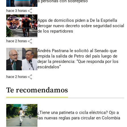
a personas con sobrepeso
share
hace 3 horas
Apps de domicilios piden a De la Espriella
derogar nuevo decreto sobre seguridad social
de los repartidores
share
hace 2 horas
Andrés Pastrana le solicitó al Senado que
impida la salida de Petro del país luego de
dejar la presidencia: “Que responda por los
escándalos”
share
hace 2 horas
Te recomendamos
¿Tiene una patineta o cicla eléctrica? Ojo a
las nuevas reglas para circular en Colombia