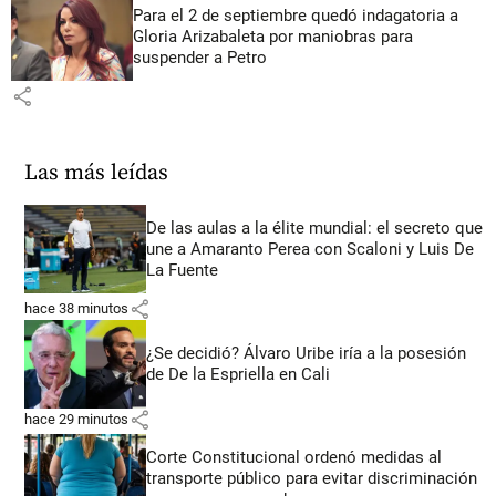
Para el 2 de septiembre quedó indagatoria a
Gloria Arizabaleta por maniobras para
suspender a Petro
share
Las más leídas
De las aulas a la élite mundial: el secreto que
une a Amaranto Perea con Scaloni y Luis De
La Fuente
share
hace 38 minutos
¿Se decidió? Álvaro Uribe iría a la posesión
de De la Espriella en Cali
share
hace 29 minutos
Corte Constitucional ordenó medidas al
transporte público para evitar discriminación