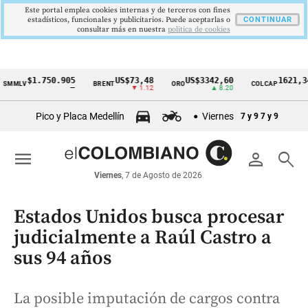
Este portal emplea cookies internas y de terceros con fines
estadísticos, funcionales y publicitarios. Puede aceptarlas o
CONTINUAR
consultar más en nuestra
politica de cookies
$1.750.905
US$73,48
US$3342,60
1621,34 pts
V
BRENT
ORO
COLCAP
Cintillo
—
▼ 1.12
▲ 8.20
▲ 0.67
de
Pico y Placa Medellín
Viernes
7 y 9
7 y 9
indicadores
económicos
menu
person
search
Colombia
Viernes
, 7 de Agosto de 2026
Estados Unidos busca procesar
judicialmente a Raúl Castro a
sus 94 años
La posible imputación de cargos contra