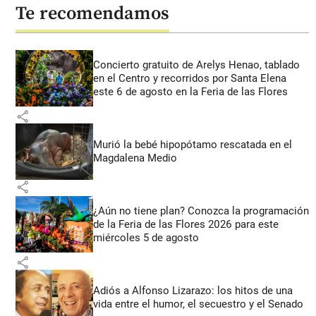
Te recomendamos
Concierto gratuito de Arelys Henao, tablado
en el Centro y recorridos por Santa Elena
este 6 de agosto en la Feria de las Flores
share
Murió la bebé hipopótamo rescatada en el
Magdalena Medio
share
¿Aún no tiene plan? Conozca la programación
de la Feria de las Flores 2026 para este
miércoles 5 de agosto
share
Adiós a Alfonso Lizarazo: los hitos de una
vida entre el humor, el secuestro y el Senado