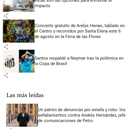
estas son las opciones para enfrentar el
impacto
share
Concierto gratuito de Arelys Henao, tablado en
el Centro y recorridos por Santa Elena este 6
de agosto en la Feria de las Flores
share
Santos respaldó a Neymar tras la polémica en
la Copa de Brasil
share
Las más leídas
Un patrón de denuncias por estafa y robo: los
señalamientos contra Andrés Hernández, jefe
de comunicaciones de Petro