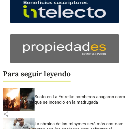
Para seguir leyendo
Susto en La Estrella: bomberos apagaron carro
que se incendió en la madrugada
share
La nómina de las mipymes será más costosa: