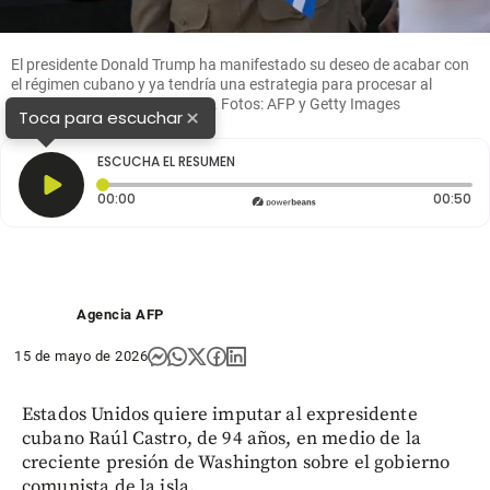
El presidente Donald Trump ha manifestado su deseo de acabar con
el régimen cubano y ya tendría una estrategia para procesar al
hermano de Fidel, Raúl Castro. Fotos: AFP y Getty Images
×
Toca para escuchar
ESCUCHA EL RESUMEN
Tiempo transcurrido: 0 segundos
Du
00:00
00:50
Agencia AFP
15 de mayo de 2026
Estados Unidos quiere imputar al expresidente
cubano Raúl Castro, de 94 años, en medio de la
creciente presión de Washington sobre el gobierno
comunista de la isla.