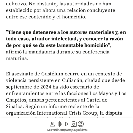
delictivo. No obstante, las autoridades no han
establecido por ahora una relación concluyente
entre ese contenido y el homicidio.
”
Tiene que detenerse a los autores materiales y, en
todo caso, al autor intelectual, y conocer la razón
de por qué se da este lamentable homicidio
”,
afirmó la mandataria durante su conferencia
matutina.
El asesinato de Gastélum ocurre en un contexto de
violencia persistente en Culiacán, ciudad que desde
septiembre de 2024 ha sido escenario de
enfrentamientos entre las facciones Los Mayos y Los
Chapitos, ambas pertenecientes al Cartel de
Sinaloa. Según un informe reciente de la
organización International Crisis Group, la disputa
por el control territorial ha incrementado los
person
graphic_eq
play_arrow
photo_camera
account_circle
homicidios y otros hechos violentos en la región.
Mi Perfil
Pódcast
Reportajes gráficos
Videos
Suscríbete