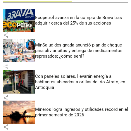
Ecopetrol avanza en la compra de Brava tras
adquirir cerca del 25% de sus acciones
share
MinSalud designada anunció plan de choque
para aliviar citas y entrega de medicamentos
represados; ¿cómo será?
share
Con paneles solares, llevarán energía a
habitantes ubicados a orillas del río Atrato, en
Antioquia
share
Mineros logra ingresos y utilidades récord en el
primer semestre de 2026
share