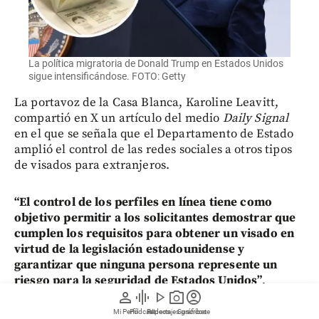
La política migratoria de Donald Trump en Estados Unidos
sigue intensificándose. FOTO: Getty
La portavoz de la Casa Blanca, Karoline Leavitt,
compartió en X un artículo del medio
Daily Signal
en el que se señala que el Departamento de Estado
amplió el control de las redes sociales a otros tipos
de visados para extranjeros.
“El control de los perfiles en línea tiene como
objetivo permitir a los solicitantes demostrar que
cumplen los requisitos para obtener un visado en
virtud de la legislación estadounidense y
garantizar que ninguna persona represente un
riesgo para la seguridad de Estados Unidos”
,
person
graphic_eq
play_arrow
photo_camera
account_circle
declaró por su parte en un correo electrónico a la
AFP
un portavoz del Departamento de Estado.
Mi Perfil
Pódcast
Reportajes gráficos
Videos
Suscríbete