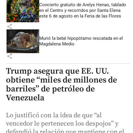
Concierto gratuito de Arelys Henao, tablado
en el Centro y recorridos por Santa Elena
este 6 de agosto en la Feria de las Flores
share
Murió la bebé hipopótamo rescatada en el
Magdalena Medio
share
Trump asegura que EE. UU.
obtiene “miles de millones de
barriles” de petróleo de
Venezuela
Lo justificó con la idea de que “al
vencedor le pertenecen los despojos” y
defendió la relación que mantiene con el