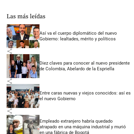
Las más leídas
Así va el cuerpo diplomático del nuevo
Gobierno: lealtades, mérito y políticos
share
Diez claves para conocer al nuevo presidente
de Colombia, Abelardo de la Espriella
share
Entre caras nuevas y viejos conocidos: así es
el nuevo Gobierno
share
Empleado extranjero habría quedado
atrapado en una máquina industrial y murió
en una fábrica de Bogotá