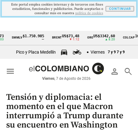
Este portal emplea cookies internas y de terceros con fines
estadísticos, funcionales y publicitarios. Puede aceptarlas o
CONTINUAR
consultar más en nuestra
politica de cookies
$1.750.905
US$73,48
US$3342,60
1621,3
SMMLV
BRENT
ORO
COLCAP
Cintillo
—
▼ 1.12
▲ 8.20
de
Pico y Placa Medellín
Viernes
7 y 9
7 y 9
indicadores
económicos
menu
person
search
Colombia
Viernes
, 7 de Agosto de 2026
Tensión y diplomacia: el
momento en el que Macron
interrumpió a Trump durante
su encuentro en Washington