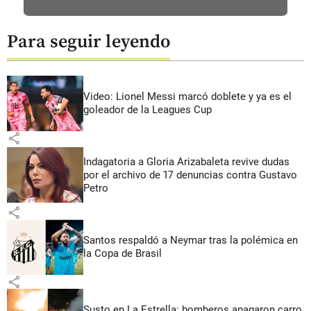
Para seguir leyendo
Video: Lionel Messi marcó doblete y ya es el
goleador de la Leagues Cup
share
Indagatoria a Gloria Arizabaleta revive dudas
por el archivo de 17 denuncias contra Gustavo
Petro
share
Santos respaldó a Neymar tras la polémica en
la Copa de Brasil
share
Susto en La Estrella: bomberos apagaron carro