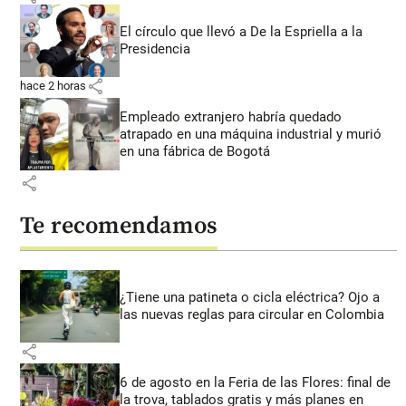
El círculo que llevó a De la Espriella a la
Presidencia
share
hace 2 horas
Empleado extranjero habría quedado
atrapado en una máquina industrial y murió
en una fábrica de Bogotá
share
Te recomendamos
¿Tiene una patineta o cicla eléctrica? Ojo a
las nuevas reglas para circular en Colombia
share
6 de agosto en la Feria de las Flores: final de
la trova, tablados gratis y más planes en