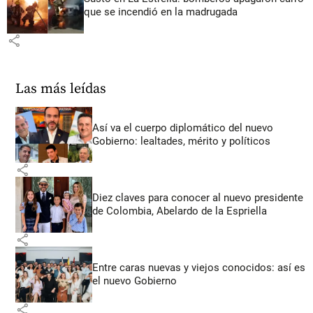
que se incendió en la madrugada
share
Las más leídas
Así va el cuerpo diplomático del nuevo
Gobierno: lealtades, mérito y políticos
share
Diez claves para conocer al nuevo presidente
de Colombia, Abelardo de la Espriella
share
Entre caras nuevas y viejos conocidos: así es
el nuevo Gobierno
share