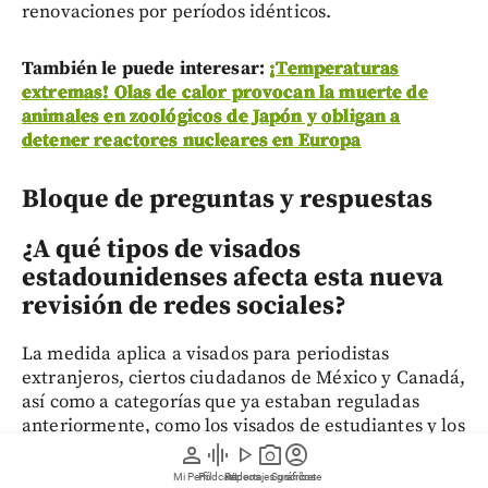
renovaciones por períodos idénticos.
También le puede interesar:
¡Temperaturas
extremas! Olas de calor provocan la muerte de
animales en zoológicos de Japón y obligan a
detener reactores nucleares en Europa
Bloque de preguntas y respuestas
¿A qué tipos de visados
estadounidenses afecta esta nueva
revisión de redes sociales?
La medida aplica a visados para periodistas
extranjeros, ciertos ciudadanos de México y Canadá,
así como a categorías que ya estaban reguladas
anteriormente, como los visados de estudiantes y los
participantes en programas de intercambio cultural.
person
graphic_eq
play_arrow
photo_camera
account_circle
Mi Perfil
Pódcast
Reportajes gráficos
Videos
Suscríbete