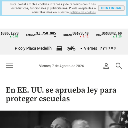
Este portal emplea cookies internas y de terceros con fines
estadísticos, funcionales y publicitarios. Puede aceptarlas o
CONTINUAR
consultar más en nuestra
politica de cookies
,1273
$1.750.905
US$73,48
US$3342,60
SMMLV
BRENT
ORO
COLC
Cintillo
▲ 0.03
—
▼ 1.12
▲ 8.20
de
Pico y Placa Medellín
Viernes
7 y 9
7 y 9
indicadores
económicos
menu
person
search
Viernes
, 7 de Agosto de 2026
Colombia
En EE. UU. se aprueba ley para
proteger escuelas