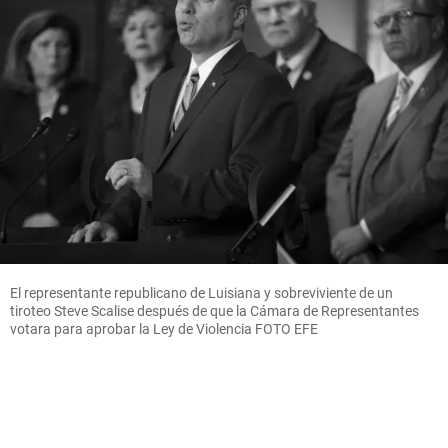
El representante republicano de Luisiana y sobreviviente de un
tiroteo Steve Scalise después de que la Cámara de Representantes
votara para aprobar la Ley de Violencia FOTO EFE