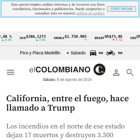
Este portal emplea cookies internas y de terceros con fines
estadísticos, funcionales y publicitarios. Puede aceptarlas o
CONTINUAR
consultar más en nuestra
politica de cookies
48 %
$386,1273
$1.750.905
US$73,48
US$
UVR
SMMLV
BRENT
ORO
Cintillo
 0.05
▲ 0.03
—
▼ 1.12
de
Pico y Placa Medellín
Sabado
no
no
indicadores
económicos
menu
person
search
Colombia
Sábado
, 8 de Agosto de 2026
California, entre el fuego, hace
llamado a Trump
Los incendios en el norte de ese estado
dejan 17 muertos y destruyen 3.500