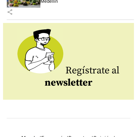
Medellín
share
Regístrate al
newsletter