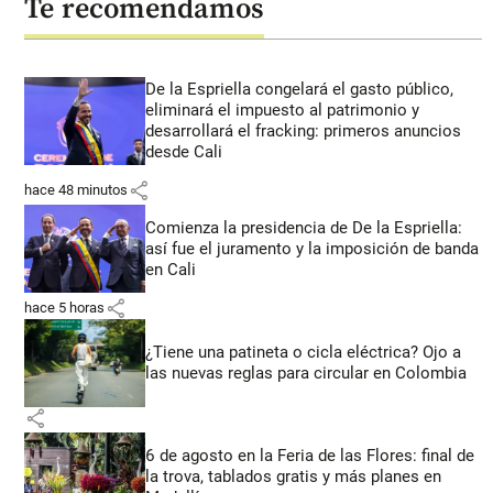
Te recomendamos
De la Espriella congelará el gasto público,
eliminará el impuesto al patrimonio y
desarrollará el fracking: primeros anuncios
desde Cali
share
hace 48 minutos
Comienza la presidencia de De la Espriella:
así fue el juramento y la imposición de banda
en Cali
share
hace 5 horas
¿Tiene una patineta o cicla eléctrica? Ojo a
las nuevas reglas para circular en Colombia
share
6 de agosto en la Feria de las Flores: final de
la trova, tablados gratis y más planes en