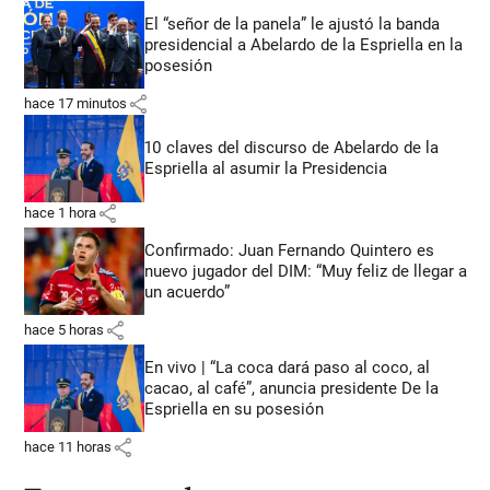
El “señor de la panela” le ajustó la banda
presidencial a Abelardo de la Espriella en la
posesión
share
hace 17 minutos
10 claves del discurso de Abelardo de la
Espriella al asumir la Presidencia
share
hace 1 hora
Confirmado: Juan Fernando Quintero es
nuevo jugador del DIM: “Muy feliz de llegar a
un acuerdo”
share
hace 5 horas
En vivo | “La coca dará paso al coco, al
cacao, al café”, anuncia presidente De la
Espriella en su posesión
share
hace 11 horas