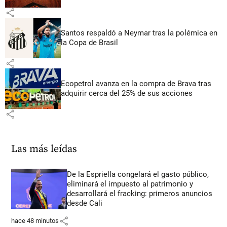
share
Santos respaldó a Neymar tras la polémica en
la Copa de Brasil
share
Ecopetrol avanza en la compra de Brava tras
adquirir cerca del 25% de sus acciones
share
Las más leídas
De la Espriella congelará el gasto público,
eliminará el impuesto al patrimonio y
desarrollará el fracking: primeros anuncios
desde Cali
share
hace 48 minutos