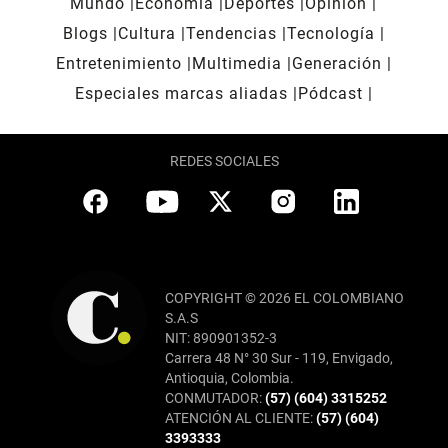
Mundo
Economía
Deportes
Opinión
Blogs
Cultura
Tendencias
Tecnología
Entretenimiento
Multimedia
Generación
Especiales marcas aliadas
Pódcast
REDES SOCIALES
COPYRIGHT © 2026 EL COLOMBIANO
S.A.S
NIT: 890901352-3
Carrera 48 N° 30 Sur - 119, Envigado,
Antioquia, Colombia.
CONMUTADOR:
(57) (604) 3315252
ATENCIÓN AL CLIENTE:
(57) (604)
3393333