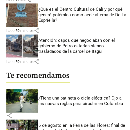
¿Qué es el Centro Cultural de Cali y por qué
generó polémica como sede alterna de De La
Espriella?
share
hace 59 minutos
Atención: capos que negociaban con el
gobierno de Petro estarían siendo
trasladados de la cárcel de Itagüí
share
hace 59 minutos
Te recomendamos
¿Tiene una patineta o cicla eléctrica? Ojo a
las nuevas reglas para circular en Colombia
share
6 de agosto en la Feria de las Flores: final de