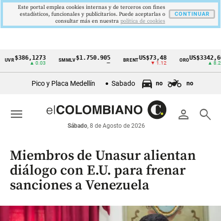
Este portal emplea cookies internas y de terceros con fines
estadísticos, funcionales y publicitarios. Puede aceptarlas o
CONTINUAR
consultar más en nuestra
politica de cookies
$386,1273
$1.750.905
US$73,48
US$3342,60
VR
SMMLV
BRENT
ORO
Cintillo
▲ 0.03
—
▼ 1.12
▲ 8.20
de
Pico y Placa Medellín
Sabado
no
no
indicadores
económicos
menu
person
search
Colombia
Sábado
, 8 de Agosto de 2026
Miembros de Unasur alientan
diálogo con E.U. para frenar
sanciones a Venezuela