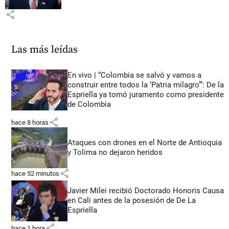
share
Las más leídas
En vivo | “Colombia se salvó y vamos a
construir entre todos la ‘Patria milagro’”: De la
Espriella ya tomó juramento como presidente
de Colombia
share
hace 8 horas
Ataques con drones en el Norte de Antioquia
y Tolima no dejaron heridos
share
hace 52 minutos
Javier Milei recibió Doctorado Honoris Causa
en Cali antes de la posesión de De La
Espriella
share
hace 1 hora