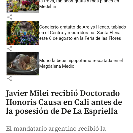
la trova, tablados gratis y más planes en
Medellín
share
Concierto gratuito de Arelys Henao, tablado
en el Centro y recorridos por Santa Elena
este 6 de agosto en la Feria de las Flores
share
Murió la bebé hipopótamo rescatada en el
Magdalena Medio
share
Javier Milei recibió Doctorado
Honoris Causa en Cali antes de
la posesión de De La Espriella
El mandatario argentino recibió la