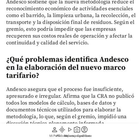
Andesco sostiene que la nueva metodología reduce el
reconocimiento económico de actividades esenciales
como el barrido, la limpieza urbana, la recolección, el
transporte y la disposición final de residuos. Según el
gremio, esto podría impedir que las empresas
recuperen sus costos reales de operación y afectar la
continuidad y calidad del servicio.
¿Qué problemas identifica Andesco
en la elaboración del nuevo marco
tarifario?
Andesco asegura que el proceso fue insuficiente,
apresurado e irregular. Afirma que la CRA no publicó
todos los modelos de cálculo, bases de datos y
documentos técnicos utilizados para elaborar la
metodología, lo que, según el gremio, impidió una
discusión técnica plenamente informada.
person
graphic_eq
play_arrow
photo_camera
account_circle
Mi Perfil
Pódcast
Reportajes gráficos
Videos
Suscríbete