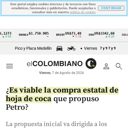
Este portal emplea cookies internas y de terceros con fines
estadísticos, funcionales y publicitarios. Puede aceptarlas o
CONTINUAR
consultar más en nuestra
politica de cookies
73
$1.750.905
US$73,48
US$3342,60
16
SMMLV
BRENT
ORO
COLCAP
Cintillo
03
—
▼ 1.12
▲ 8.20
de
Pico y Placa Medellín
Viernes
7 y 9
7 y 9
indicadores
económicos
menu
person
search
Colombia
Viernes
, 7 de Agosto de 2026
¿
Es viable la compra estatal de
hoja de coca
que propuso
Petro?
La propuesta inicial va dirigida a los