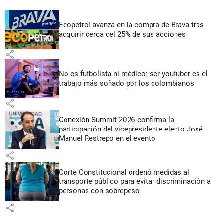
Ecopetrol avanza en la compra de Brava tras
adquirir cerca del 25% de sus acciones
share
No es futbolista ni médico: ser youtuber es el
trabajo más soñado por los colombianos
share
Conexión Summit 2026 confirma la
participación del vicepresidente electo José
Manuel Restrepo en el evento
share
Corte Constitucional ordenó medidas al
transporte público para evitar discriminación a
personas con sobrepeso
share