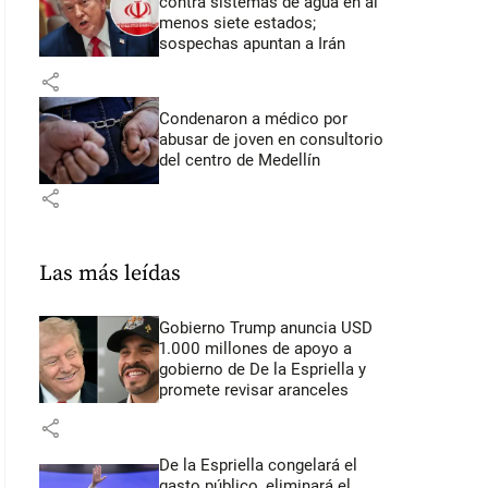
contra sistemas de agua en al
menos siete estados;
sospechas apuntan a Irán
share
Condenaron a médico por
abusar de joven en consultorio
del centro de Medellín
share
Las más leídas
Gobierno Trump anuncia USD
1.000 millones de apoyo a
gobierno de De la Espriella y
promete revisar aranceles
share
De la Espriella congelará el
gasto público, eliminará el