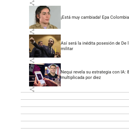
share
¡Está muy cambiada! Epa Colombia 
share
Así será la inédita posesión de De 
militar
share
Nequi revela su estrategia con IA:
multiplicada por diez
share