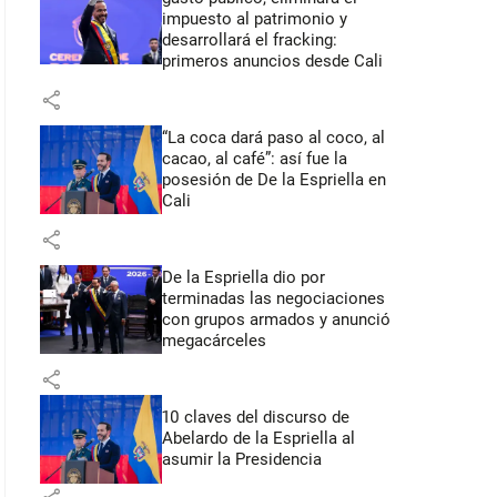
impuesto al patrimonio y
desarrollará el fracking:
primeros anuncios desde Cali
share
“La coca dará paso al coco, al
cacao, al café”: así fue la
posesión de De la Espriella en
Cali
share
De la Espriella dio por
terminadas las negociaciones
con grupos armados y anunció
megacárceles
share
10 claves del discurso de
Abelardo de la Espriella al
asumir la Presidencia