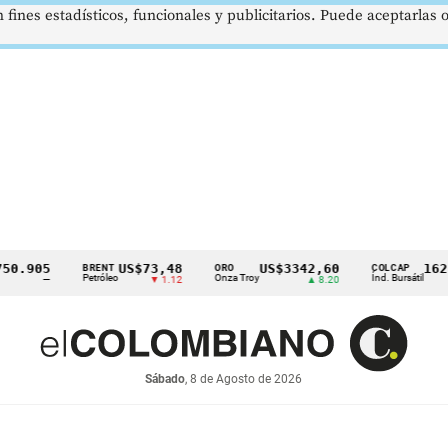
 fines estadísticos, funcionales y publicitarios. Puede aceptarlas
05
US$73,48
US$3342,60
1621,34
BRENT
ORO
COLCAP
Petróleo
Onza Troy
Índ. Bursátil
—
▼ 1.12
▲ 8.20
▲
Sábado
, 8 de Agosto de 2026