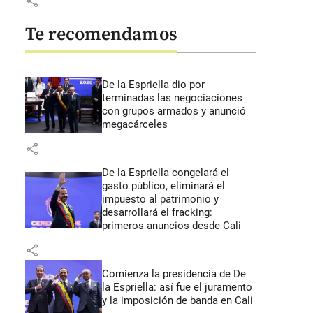
share
Te recomendamos
De la Espriella dio por
terminadas las negociaciones
con grupos armados y anunció
megacárceles
share
De la Espriella congelará el
gasto público, eliminará el
impuesto al patrimonio y
desarrollará el fracking:
primeros anuncios desde Cali
share
Comienza la presidencia de De
la Espriella: así fue el juramento
y la imposición de banda en Cali