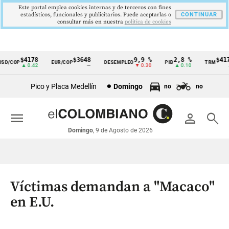
Este portal emplea cookies internas y de terceros con fines
estadísticos, funcionales y publicitarios. Puede aceptarlas o
CONTINUAR
consultar más en nuestra
politica de cookies
$4178
$3648
9,9 %
2,8 %
$4178
D/COP
EUR/COP
DESEMPLEO
PIB
TRM
Cintillo
▲ 0.42
—
▼ 0.30
▲ 0.10
▲ 
de
Pico y Placa Medellín
Domingo
no
no
indicadores
económicos
menu
person
search
Colombia
Domingo
, 9 de Agosto de 2026
Víctimas demandan a "Macaco"
en E.U.