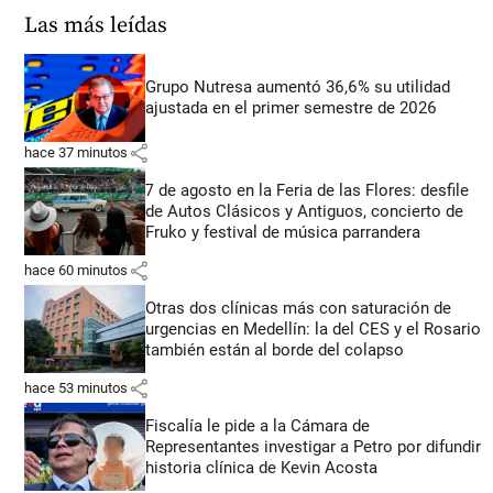
Las más leídas
Grupo Nutresa aumentó 36,6% su utilidad
ajustada en el primer semestre de 2026
share
hace 37 minutos
7 de agosto en la Feria de las Flores: desfile
de Autos Clásicos y Antiguos, concierto de
Fruko y festival de música parrandera
share
hace 60 minutos
Otras dos clínicas más con saturación de
urgencias en Medellín: la del CES y el Rosario
también están al borde del colapso
share
hace 53 minutos
Fiscalía le pide a la Cámara de
Representantes investigar a Petro por difundir
historia clínica de Kevin Acosta