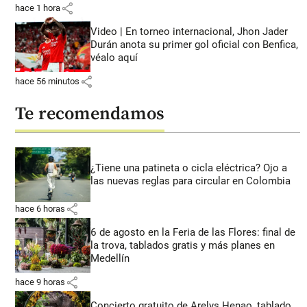
share
hace 1 hora
Video | En torneo internacional, Jhon Jader
Durán anota su primer gol oficial con Benfica,
véalo aquí
share
hace 56 minutos
Te recomendamos
¿Tiene una patineta o cicla eléctrica? Ojo a
las nuevas reglas para circular en Colombia
share
hace 6 horas
6 de agosto en la Feria de las Flores: final de
la trova, tablados gratis y más planes en
Medellín
share
hace 9 horas
Concierto gratuito de Arelys Henao, tablado