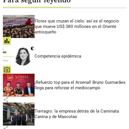
Para seguir leyendo
Flores que cruzan el cielo: así es el negocio
que mueve US$ 380 millones en el Oriente
antioqueño
share
Competencia epidémica
share
¡Refuerzo top para el Arsenal! Bruno Guimarães
llega para reforzar el mediocampo
share
Tierragro: la empresa detrás de la Caminata
Canina y de Mascotas
share