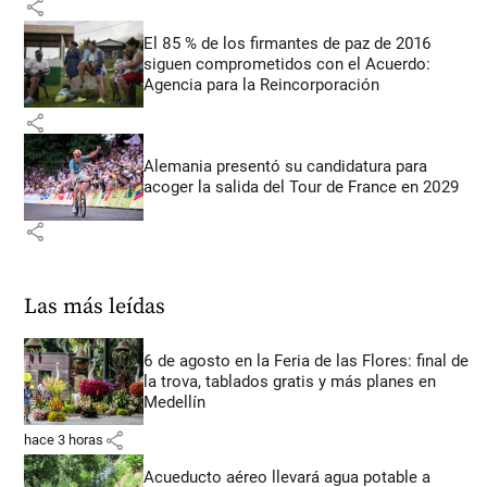
share
El 85 % de los firmantes de paz de 2016
siguen comprometidos con el Acuerdo:
Agencia para la Reincorporación
share
Alemania presentó su candidatura para
acoger la salida del Tour de France en 2029
share
Las más leídas
6 de agosto en la Feria de las Flores: final de
la trova, tablados gratis y más planes en
Medellín
share
hace 3 horas
Acueducto aéreo llevará agua potable a