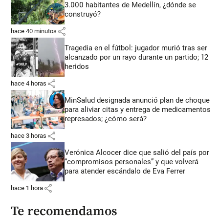
3.000 habitantes de Medellín, ¿dónde se
construyó?
share
hace 40 minutos
Tragedia en el fútbol: jugador murió tras ser
alcanzado por un rayo durante un partido; 12
heridos
share
hace 4 horas
MinSalud designada anunció plan de choque
para aliviar citas y entrega de medicamentos
represados; ¿cómo será?
share
hace 3 horas
Verónica Alcocer dice que salió del país por
“compromisos personales” y que volverá
para atender escándalo de Eva Ferrer
share
hace 1 hora
Te recomendamos