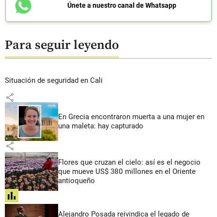
Únete a nuestro canal de Whatsapp
Para seguir leyendo
Situación de seguridad en Cali
share
En Grecia encontraron muerta a una mujer en
una maleta: hay capturado
share
Flores que cruzan el cielo: así es el negocio
que mueve US$ 380 millones en el Oriente
antioqueño
share
Alejandro Posada reivindica el legado de