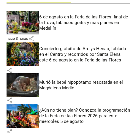
6 de agosto en la Feria de las Flores: final de
la trova, tablados gratis y más planes en
Medellín
share
hace 3 horas
Concierto gratuito de Arelys Henao, tablado
en el Centro y recorridos por Santa Elena
este 6 de agosto en la Feria de las Flores
share
Murió la bebé hipopótamo rescatada en el
Magdalena Medio
share
¿Aún no tiene plan? Conozca la programación
de la Feria de las Flores 2026 para este
miércoles 5 de agosto
share