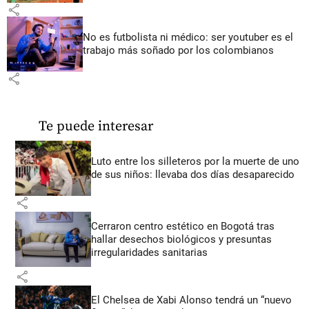
share
No es futbolista ni médico: ser youtuber es el
trabajo más soñado por los colombianos
share
Te puede interesar
Luto entre los silleteros por la muerte de uno
de sus niños: llevaba dos días desaparecido
share
Cerraron centro estético en Bogotá tras
hallar desechos biológicos y presuntas
irregularidades sanitarias
share
El Chelsea de Xabi Alonso tendrá un “nuevo