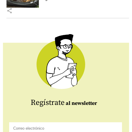
share
Regístrate
al newsletter