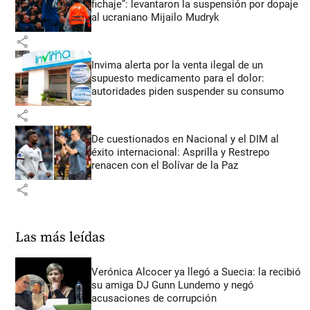
fichaje”: levantaron la suspensión por dopaje
al ucraniano Mijailo Mudryk
share
Invima alerta por la venta ilegal de un
supuesto medicamento para el dolor:
autoridades piden suspender su consumo
share
De cuestionados en Nacional y el DIM al
éxito internacional: Asprilla y Restrepo
renacen con el Bolívar de la Paz
share
Las más leídas
Verónica Alcocer ya llegó a Suecia: la recibió
su amiga DJ Gunn Lundemo y negó
acusaciones de corrupción