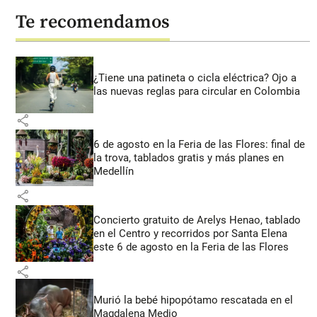
Te recomendamos
¿Tiene una patineta o cicla eléctrica? Ojo a
las nuevas reglas para circular en Colombia
share
6 de agosto en la Feria de las Flores: final de
la trova, tablados gratis y más planes en
Medellín
share
Concierto gratuito de Arelys Henao, tablado
en el Centro y recorridos por Santa Elena
este 6 de agosto en la Feria de las Flores
share
Murió la bebé hipopótamo rescatada en el
Magdalena Medio