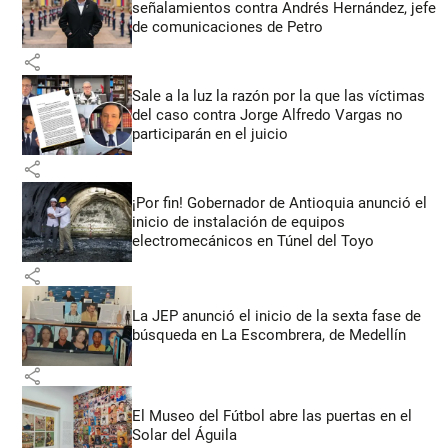
señalamientos contra Andrés Hernández, jefe
de comunicaciones de Petro
share
Sale a la luz la razón por la que las víctimas
del caso contra Jorge Alfredo Vargas no
participarán en el juicio
share
¡Por fin! Gobernador de Antioquia anunció el
inicio de instalación de equipos
electromecánicos en Túnel del Toyo
share
La JEP anunció el inicio de la sexta fase de
búsqueda en La Escombrera, de Medellín
share
El Museo del Fútbol abre las puertas en el
Solar del Águila