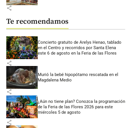
share
Te recomendamos
Concierto gratuito de Arelys Henao, tablado
en el Centro y recorridos por Santa Elena
este 6 de agosto en la Feria de las Flores
share
Murió la bebé hipopótamo rescatada en el
Magdalena Medio
share
¿Aún no tiene plan? Conozca la programación
de la Feria de las Flores 2026 para este
miércoles 5 de agosto
share