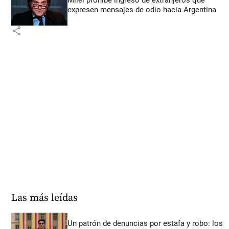
expresen mensajes de odio hacia Argentina
share
Las más leídas
Un patrón de denuncias por estafa y robo: los