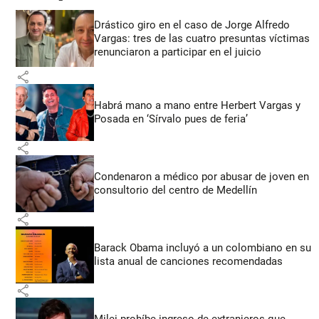
Drástico giro en el caso de Jorge Alfredo
Vargas: tres de las cuatro presuntas víctimas
renunciaron a participar en el juicio
share
Habrá mano a mano entre Herbert Vargas y
Posada en ‘Sírvalo pues de feria’
share
Condenaron a médico por abusar de joven en
consultorio del centro de Medellín
share
Barack Obama incluyó a un colombiano en su
lista anual de canciones recomendadas
share
Milei prohíbe ingreso de extranjeros que