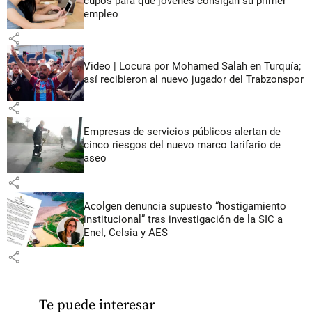
cupos para que jóvenes consigan su primer
empleo
share
Video | Locura por Mohamed Salah en Turquía;
así recibieron al nuevo jugador del Trabzonspor
share
Empresas de servicios públicos alertan de
cinco riesgos del nuevo marco tarifario de
aseo
share
Acolgen denuncia supuesto “hostigamiento
institucional” tras investigación de la SIC a
Enel, Celsia y AES
share
Te puede interesar