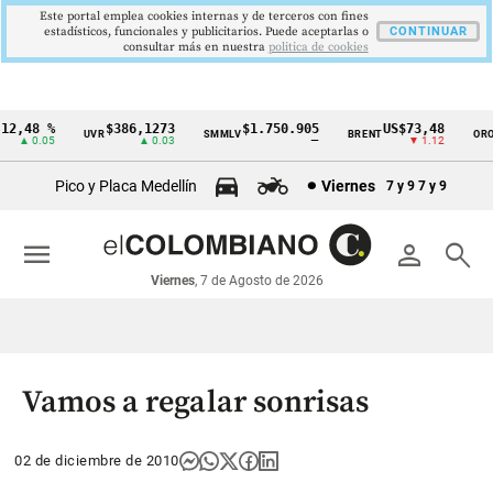
Este portal emplea cookies internas y de terceros con fines
estadísticos, funcionales y publicitarios. Puede aceptarlas o
CONTINUAR
consultar más en nuestra
politica de cookies
2,48 %
$386,1273
$1.750.905
US$73,48
U
UVR
SMMLV
BRENT
ORO
Cintillo
▲ 0.05
▲ 0.03
—
▼ 1.12
de
Pico y Placa Medellín
Viernes
7 y 9
7 y 9
indicadores
económicos
menu
person
search
Colombia
Viernes
, 7 de Agosto de 2026
Vamos a regalar sonrisas
02 de diciembre de 2010