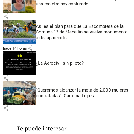
una maleta: hay capturado
share
Así es el plan para que La Escombrera de la
Comuna 13 de Medellín se vuelva monumento
a desaparecidos
share
hace 14 horas
¿La Aerocivil sin piloto?
share
“Queremos alcanzar la meta de 2.000 mujeres
contratadas”: Carolina Lopera
share
Te puede interesar