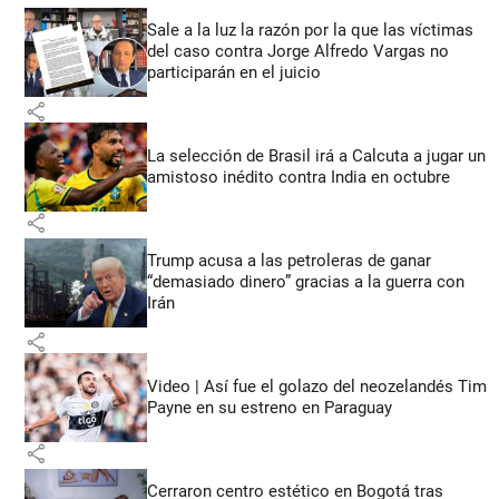
Sale a la luz la razón por la que las víctimas
del caso contra Jorge Alfredo Vargas no
participarán en el juicio
share
La selección de Brasil irá a Calcuta a jugar un
amistoso inédito contra India en octubre
share
Trump acusa a las petroleras de ganar
“demasiado dinero” gracias a la guerra con
Irán
share
Video | Así fue el golazo del neozelandés Tim
Payne en su estreno en Paraguay
share
Cerraron centro estético en Bogotá tras