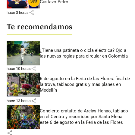
Gustavo Petro
share
hace 3 horas
Te recomendamos
¿Tiene una patineta o cicla eléctrica? Ojo a
las nuevas reglas para circular en Colombia
share
hace 10 horas
6 de agosto en la Feria de las Flores: final de
la trova, tablados gratis y más planes en
Medellín
share
hace 13 horas
Concierto gratuito de Arelys Henao, tablado
en el Centro y recorridos por Santa Elena
este 6 de agosto en la Feria de las Flores
share