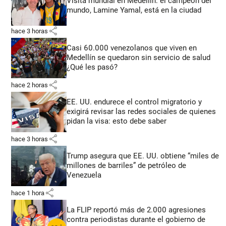
Visita mundial en Medellín: el campeón del
mundo, Lamine Yamal, está en la ciudad
share
hace 3 horas
Casi 60.000 venezolanos que viven en
Medellín se quedaron sin servicio de salud
¿Qué les pasó?
share
hace 2 horas
EE. UU. endurece el control migratorio y
exigirá revisar las redes sociales de quienes
pidan la visa: esto debe saber
share
hace 3 horas
Trump asegura que EE. UU. obtiene “miles de
millones de barriles” de petróleo de
Venezuela
share
hace 1 hora
La FLIP reportó más de 2.000 agresiones
contra periodistas durante el gobierno de