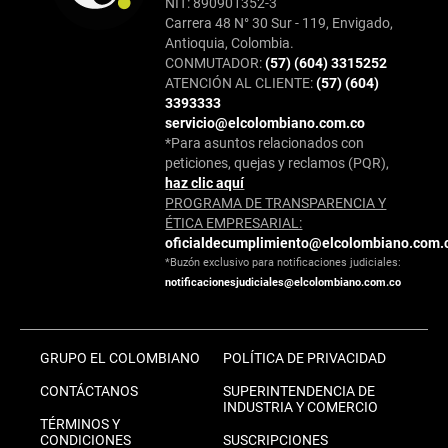
NIT: 890901352-3
Carrera 48 N° 30 Sur - 119, Envigado,
Antioquia, Colombia.
CONMUTADOR:
(57) (604) 3315252
ATENCIÓN AL CLIENTE:
(57) (604)
3393333
servicio@elcolombiano.com.co
*Para asuntos relacionados con
peticiones, quejas y reclamos (PQR),
haz clic aquí
PROGRAMA DE TRANSPARENCIA Y
ÉTICA EMPRESARIAL:
oficialdecumplimiento@elcolombiano.com.
*Buzón exclusivo para notificaciones judiciales:
notificacionesjudiciales@elcolombiano.com.co
GRUPO EL COLOMBIANO
POLÍTICA DE PRIVACIDAD
CONTÁCTANOS
SUPERINTENDENCIA DE
INDUSTRIA Y COMERCIO
TÉRMINOS Y
CONDICIONES
SUSCRIPCIONES