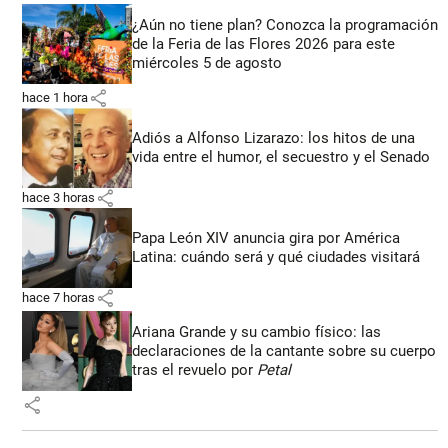
¿Aún no tiene plan? Conozca la programación
de la Feria de las Flores 2026 para este
miércoles 5 de agosto
share
hace 1 hora
Adiós a Alfonso Lizarazo: los hitos de una
vida entre el humor, el secuestro y el Senado
share
hace 3 horas
Papa León XIV anuncia gira por América
Latina: cuándo será y qué ciudades visitará
share
hace 7 horas
Ariana Grande y su cambio físico: las
declaraciones de la cantante sobre su cuerpo
tras el revuelo por
Petal
share