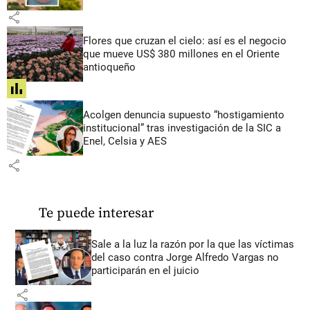
share
Flores que cruzan el cielo: así es el negocio
que mueve US$ 380 millones en el Oriente
antioqueño
share
Acolgen denuncia supuesto “hostigamiento
institucional” tras investigación de la SIC a
Enel, Celsia y AES
share
Te puede interesar
Sale a la luz la razón por la que las víctimas
del caso contra Jorge Alfredo Vargas no
participarán en el juicio
share