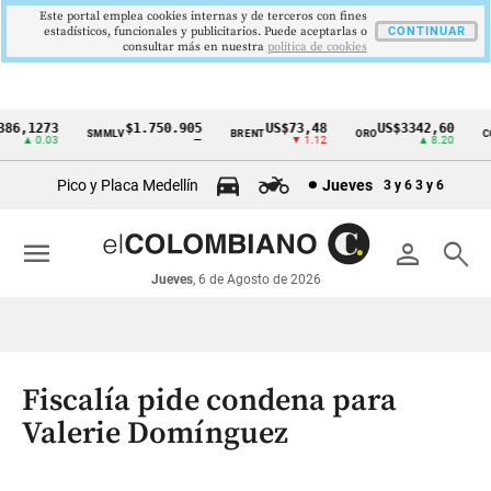
Este portal emplea cookies internas y de terceros con fines
estadísticos, funcionales y publicitarios. Puede aceptarlas o
CONTINUAR
consultar más en nuestra
politica de cookies
6,1273
$1.750.905
US$73,48
US$3342,60
SMMLV
BRENT
ORO
COL
Cintillo
▲ 0.03
—
▼ 1.12
▲ 8.20
de
Pico y Placa Medellín
Jueves
3 y 6
3 y 6
indicadores
económicos
menu
person
search
Colombia
Jueves
, 6 de Agosto de 2026
Fiscalía pide condena para
Valerie Domínguez