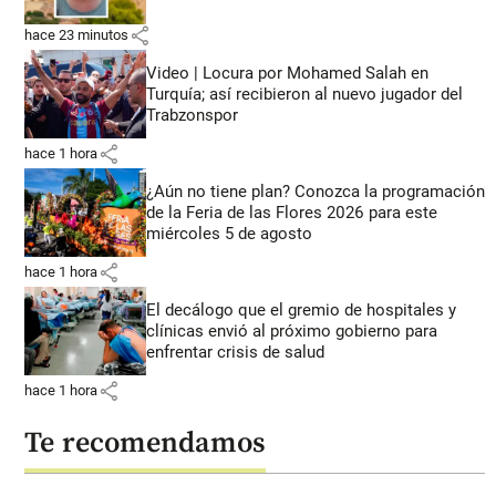
share
hace 23 minutos
Video | Locura por Mohamed Salah en
Turquía; así recibieron al nuevo jugador del
Trabzonspor
share
hace 1 hora
¿Aún no tiene plan? Conozca la programación
de la Feria de las Flores 2026 para este
miércoles 5 de agosto
share
hace 1 hora
El decálogo que el gremio de hospitales y
clínicas envió al próximo gobierno para
enfrentar crisis de salud
share
hace 1 hora
Te recomendamos