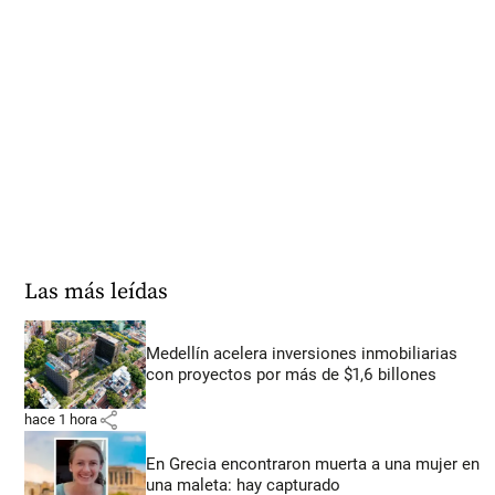
Las más leídas
Medellín acelera inversiones inmobiliarias
con proyectos por más de $1,6 billones
share
hace 1 hora
En Grecia encontraron muerta a una mujer en
una maleta: hay capturado