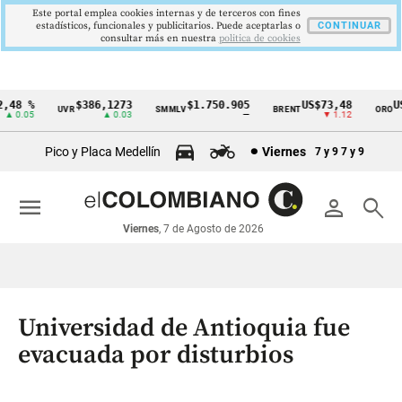
Este portal emplea cookies internas y de terceros con fines
estadísticos, funcionales y publicitarios. Puede aceptarlas o
CONTINUAR
consultar más en nuestra
politica de cookies
48 %
$386,1273
$1.750.905
US$73,48
US$
UVR
SMMLV
BRENT
ORO
Cintillo
 0.05
▲ 0.03
—
▼ 1.12
de
Pico y Placa Medellín
Viernes
7 y 9
7 y 9
indicadores
económicos
menu
person
search
Colombia
Viernes
, 7 de Agosto de 2026
Universidad de Antioquia fue
evacuada por disturbios