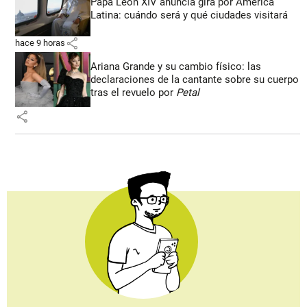
Papa León XIV anuncia gira por América
Latina: cuándo será y qué ciudades visitará
share
hace 9 horas
Ariana Grande y su cambio físico: las
declaraciones de la cantante sobre su cuerpo
tras el revuelo por
Petal
share