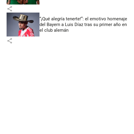
share
“¡Qué alegría tenerte!”: el emotivo homenaje
del Bayern a Luis Díaz tras su primer año en
el club alemán
share