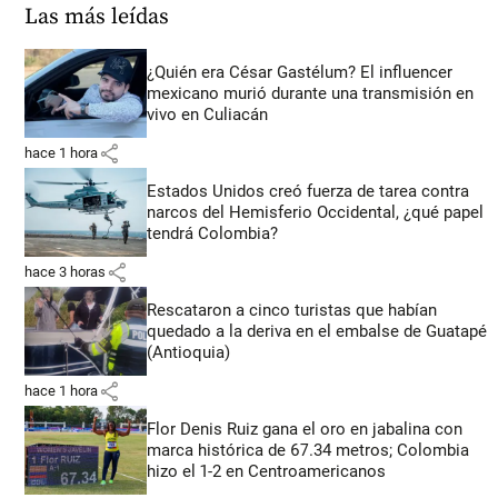
Las más leídas
¿Quién era César Gastélum? El influencer
mexicano murió durante una transmisión en
vivo en Culiacán
share
hace 1 hora
Estados Unidos creó fuerza de tarea contra
narcos del Hemisferio Occidental, ¿qué papel
tendrá Colombia?
share
hace 3 horas
Rescataron a cinco turistas que habían
quedado a la deriva en el embalse de Guatapé
(Antioquia)
share
hace 1 hora
Flor Denis Ruiz gana el oro en jabalina con
marca histórica de 67.34 metros; Colombia
hizo el 1-2 en Centroamericanos