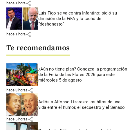
share
hace 1 hora
Luis Figo se va contra Infantino: pidió su
dimisión de la FiFA y lo tachó de
“deshonesto”
share
hace 1 hora
Te recomendamos
¿Aún no tiene plan? Conozca la programación
de la Feria de las Flores 2026 para este
miércoles 5 de agosto
share
hace 3 horas
Adiós a Alfonso Lizarazo: los hitos de una
vida entre el humor, el secuestro y el Senado
share
hace 5 horas