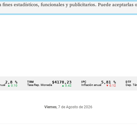
 fines estadísticos, funcionales y publicitarios. Puede aceptarlas
8 %
$4178,23
5,81 %
TRM
IPC
DTF
Tasa Rep. Moneda
Inflación anual
Dep. Término Fi
0.10
▲ 0.42
▼ 0.12
Viernes
, 7 de Agosto de 2026