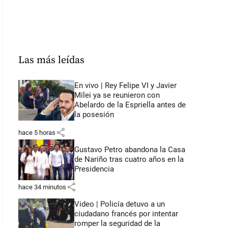
Las más leídas
En vivo | Rey Felipe VI y Javier
Milei ya se reunieron con
Abelardo de la Espriella antes de
la posesión
share
hace 5 horas
Gustavo Petro abandona la Casa
de Nariño tras cuatro años en la
Presidencia
share
hace 34 minutos
Video | Policía detuvo a un
ciudadano francés por intentar
romper la seguridad de la