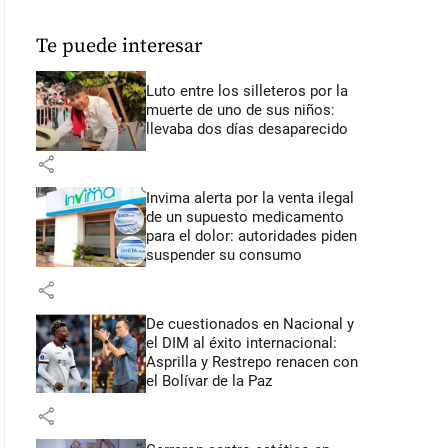
Te puede interesar
Luto entre los silleteros por la
muerte de uno de sus niños:
llevaba dos días desaparecido
share
Invima alerta por la venta ilegal
de un supuesto medicamento
para el dolor: autoridades piden
suspender su consumo
share
De cuestionados en Nacional y
el DIM al éxito internacional:
Asprilla y Restrepo renacen con
el Bolívar de la Paz
share