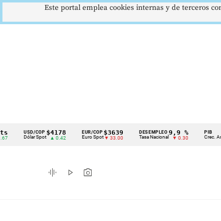
Este portal emplea cookies internas y de terceros con
$4178
$3639
9,9 %
2,
USD/COP
EUR/COP
DESEMPLEO
PIB
Cintillo
Dólar Spot
Euro Spot
Tasa Nacional
Crec. Anual
▲ 0.42
▼ 33.00
▼ 0.30
▲ 
de
indicadores
graphic_eq
play_arrow
photo_camera
económicos
Colombia