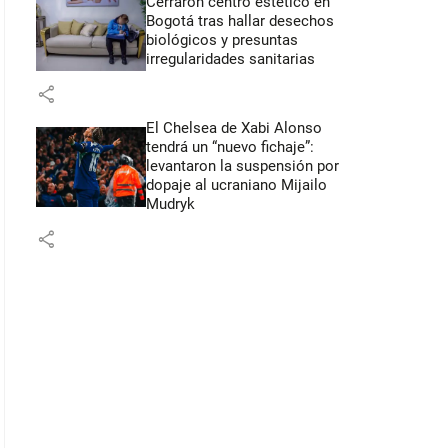
Cerraron centro estético en
Bogotá tras hallar desechos
biológicos y presuntas
irregularidades sanitarias
share
El Chelsea de Xabi Alonso
tendrá un “nuevo fichaje”:
levantaron la suspensión por
dopaje al ucraniano Mijailo
Mudryk
share