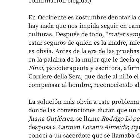
combinación elegida.)
En Occidente es costumbre denotar la d
hay nada que nos impida seguir en cam
culturas. Después de todo, "
mater semp
estar seguros de quién es la madre, mi
es obvia. Antes de la era de las prueba
en la palabra de la mujer que le decía q
Finzi
, psicoterapeuta y escritora, afirm
Corriere della Sera, que darle al niño e
compensar al hombre, reconociendo al
La solución más obvia a este problema
donde las convenciones dictan que un 
Juana Gutiérrez,
se llame
Rodrigo Lópe
desposa a
Carmen Lozano Almeida
; ¿q
conocí a un sacerdote que se llamaba 