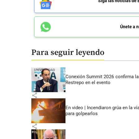
Siga las noticias 
Únete a n
Para seguir leyendo
Conexión Summit 2026 confirma la 
Restrepo en el evento
share
En video | Incendiaron grúa en la v
para golpearlos
share