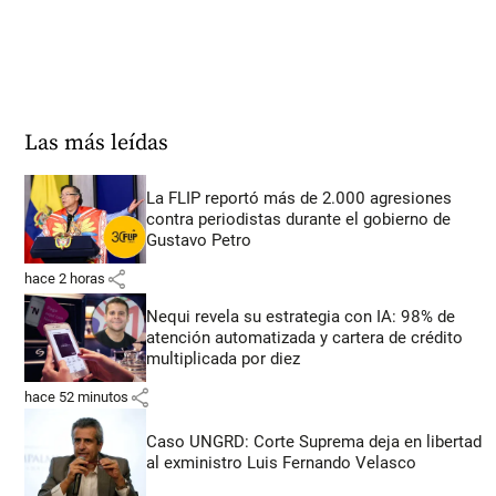
Las más leídas
La FLIP reportó más de 2.000 agresiones
contra periodistas durante el gobierno de
Gustavo Petro
share
hace 2 horas
Nequi revela su estrategia con IA: 98% de
atención automatizada y cartera de crédito
multiplicada por diez
share
hace 52 minutos
Caso UNGRD: Corte Suprema deja en libertad
al exministro Luis Fernando Velasco