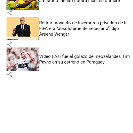
amistoso inédito contra India en octubre
share
Retirar proyecto de inversores privados de la
FIFA era “absolutamente necesario”, dijo
Arsène Wenger
share
Video | Así fue el golazo del neozelandés Tim
Payne en su estreno en Paraguay
share