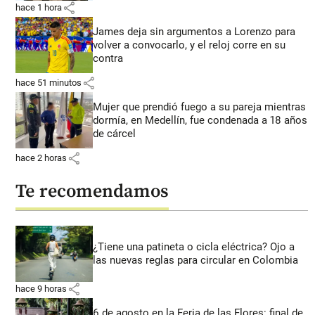
share
hace 1 hora
James deja sin argumentos a Lorenzo para
volver a convocarlo, y el reloj corre en su
contra
share
hace 51 minutos
Mujer que prendió fuego a su pareja mientras
dormía, en Medellín, fue condenada a 18 años
de cárcel
share
hace 2 horas
Te recomendamos
¿Tiene una patineta o cicla eléctrica? Ojo a
las nuevas reglas para circular en Colombia
share
hace 9 horas
6 de agosto en la Feria de las Flores: final de