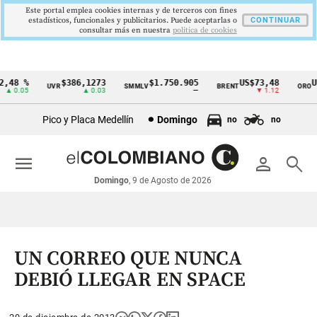
Este portal emplea cookies internas y de terceros con fines
estadísticos, funcionales y publicitarios. Puede aceptarlas o
CONTINUAR
consultar más en nuestra
politica de cookies
,48 %
$386,1273
$1.750.905
US$73,48
US
UVR
SMMLV
BRENT
ORO
Cintillo
▲ 0.05
▲ 0.03
—
▼ 1.12
de
Pico y Placa Medellín
Domingo
no
no
indicadores
económicos
menu
person
search
Colombia
Domingo
, 9 de Agosto de 2026
UN CORREO QUE NUNCA
DEBIÓ LLEGAR EN SPACE