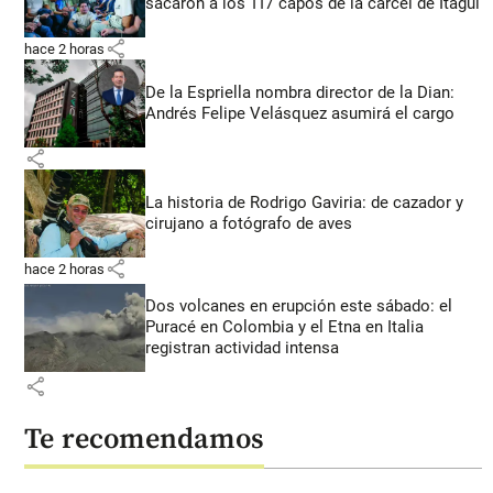
sacaron a los 117 capos de la cárcel de Itagüí
share
hace 2 horas
De la Espriella nombra director de la Dian:
Andrés Felipe Velásquez asumirá el cargo
share
La historia de Rodrigo Gaviria: de cazador y
cirujano a fotógrafo de aves
share
hace 2 horas
Dos volcanes en erupción este sábado: el
Puracé en Colombia y el Etna en Italia
registran actividad intensa
share
Te recomendamos