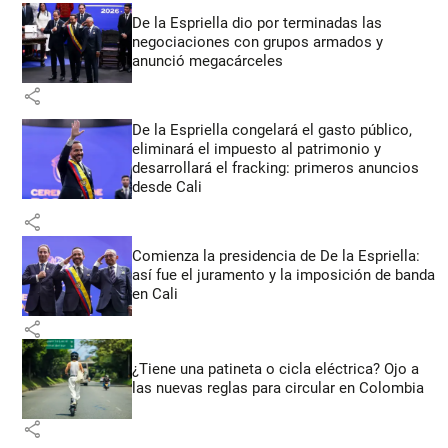
De la Espriella dio por terminadas las
negociaciones con grupos armados y
anunció megacárceles
share
De la Espriella congelará el gasto público,
eliminará el impuesto al patrimonio y
desarrollará el fracking: primeros anuncios
desde Cali
share
Comienza la presidencia de De la Espriella:
así fue el juramento y la imposición de banda
en Cali
share
¿Tiene una patineta o cicla eléctrica? Ojo a
las nuevas reglas para circular en Colombia
share