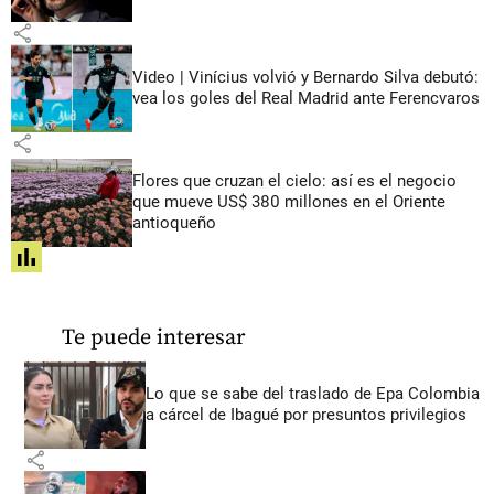
share
Video | Vinícius volvió y Bernardo Silva debutó:
vea los goles del Real Madrid ante Ferencvaros
share
Flores que cruzan el cielo: así es el negocio
que mueve US$ 380 millones en el Oriente
antioqueño
share
Te puede interesar
Lo que se sabe del traslado de Epa Colombia
a cárcel de Ibagué por presuntos privilegios
share