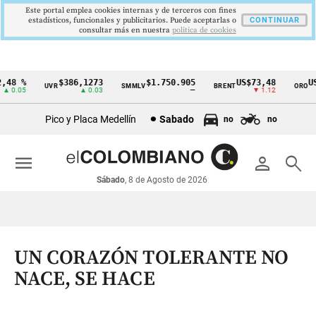
Este portal emplea cookies internas y de terceros con fines
estadísticos, funcionales y publicitarios. Puede aceptarlas o
CONTINUAR
consultar más en nuestra
politica de cookies
48 %
$386,1273
$1.750.905
US$73,48
US$
UVR
SMMLV
BRENT
ORO
Cintillo
0.05
▲ 0.03
—
▼ 1.12
de
Pico y Placa Medellín
Sabado
no
no
indicadores
económicos
menu
person
search
Colombia
Sábado
, 8 de Agosto de 2026
UN CORAZÓN TOLERANTE NO
NACE, SE HACE