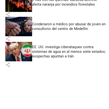
alerta naranja por incendios forestales
share
Condenaron a médico por abusar de joven en
consultorio del centro de Medellín
share
EE. UU. investiga ciberataques contra
sistemas de agua en al menos siete estados;
sospechas apuntan a Irán
share