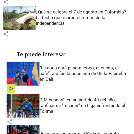
share
¿Qué se celebra el 7 de agosto en Colombia?
La fecha que marcó el rumbo de la
Independencia
share
Te puede interesar
“La coca dará paso al coco, al cacao, al
café”: así fue la posesión de De la Espriella
en Cali
share
DIM buscará, en su partido 40 del año,
ratificar su “renacer” en Liga enfrentando al
Tolima
share
¡Pilas con las quemas! Barbosa decretó