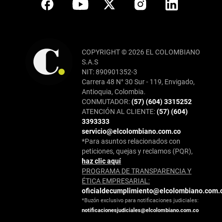
COPYRIGHT © 2026 EL COLOMBIANO
S.A.S
NIT: 890901352-3
Carrera 48 N° 30 Sur - 119, Envigado,
Antioquia, Colombia.
CONMUTADOR:
(57) (604) 3315252
ATENCIÓN AL CLIENTE:
(57) (604)
3393333
servicio@elcolombiano.com.co
*Para asuntos relacionados con
peticiones, quejas y reclamos (PQR),
haz clic aquí
PROGRAMA DE TRANSPARENCIA Y
ÉTICA EMPRESARIAL:
oficialdecumplimiento@elcolombiano.com.
*Buzón exclusivo para notificaciones judiciales:
notificacionesjudiciales@elcolombiano.com.co