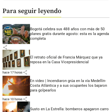
Para seguir leyendo
Bogotá celebra sus 488 años con más de 50
planes gratis durante agosto: esta es la agenda
completa
share
El retrato oficial de Francia Márquez que ya
reposa en la Casa Vicepresidencial
share
hace 17 horas
En video | Incendiaron grúa en la vía Medellín-
Costa Atlántica y a sus ocupantes los bajaron
para golpearlos
share
hace 10 horas
Susto en La Estrella: bomberos apagaron carro