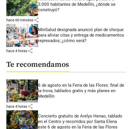
3.000 habitantes de Medellín, ¿dónde se
construyó?
share
hace 60 minutos
MinSalud designada anunció plan de choque
para aliviar citas y entrega de medicamentos
represados; ¿cómo será?
share
hace 4 horas
Te recomendamos
6 de agosto en la Feria de las Flores: final de
la trova, tablados gratis y más planes en
Medellín
share
hace 4 horas
Concierto gratuito de Arelys Henao, tablado
en el Centro y recorridos por Santa Elena
este 6 de agosto en la Feria de las Flores