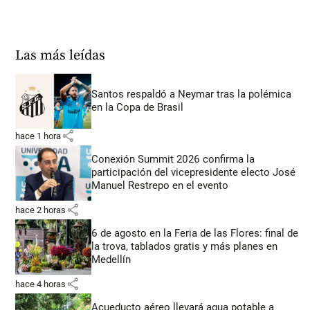
Las más leídas
Santos respaldó a Neymar tras la polémica
en la Copa de Brasil
share
hace 1 hora
Conexión Summit 2026 confirma la
participación del vicepresidente electo José
Manuel Restrepo en el evento
share
hace 2 horas
6 de agosto en la Feria de las Flores: final de
la trova, tablados gratis y más planes en
Medellín
share
hace 4 horas
Acueducto aéreo llevará agua potable a