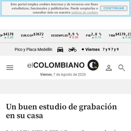
Este portal emplea cookies internas y de terceros con fines
estadísticos, funcionales y publicitarios. Puede aceptarlas o
CONTINUAR
consultar más en nuestra
politica de cookies
$4178
$3672
9,9 %
2,8 %
$4178,23
EUR/COP
DESEMPLEO
PIB
TRM
Cintillo
▲ 0.42
—
▼ 0.30
▲ 0.10
▲ 0.42
de
Pico y Placa Medellín
Viernes
7 y 9
7 y 9
indicadores
económicos
menu
person
search
Colombia
Viernes
, 7 de Agosto de 2026
Un buen estudio de grabación
en su casa