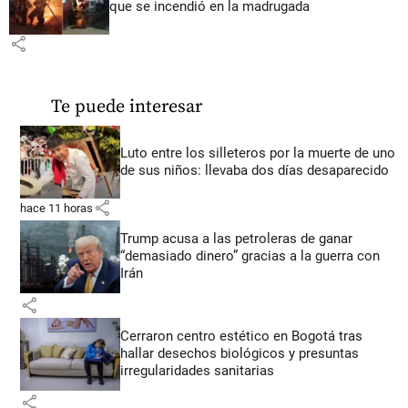
que se incendió en la madrugada
share
Te puede interesar
Luto entre los silleteros por la muerte de uno
de sus niños: llevaba dos días desaparecido
share
hace 11 horas
Trump acusa a las petroleras de ganar
“demasiado dinero” gracias a la guerra con
Irán
share
Cerraron centro estético en Bogotá tras
hallar desechos biológicos y presuntas
irregularidades sanitarias
share