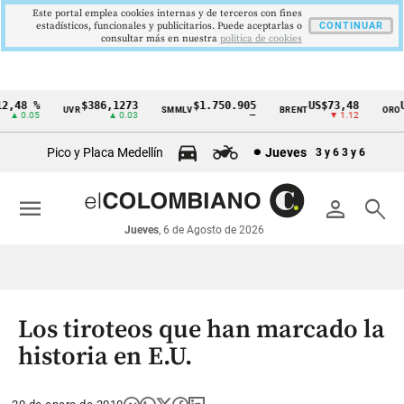
Este portal emplea cookies internas y de terceros con fines
estadísticos, funcionales y publicitarios. Puede aceptarlas o
CONTINUAR
consultar más en nuestra
politica de cookies
,48 %
$386,1273
$1.750.905
US$73,48
US
UVR
SMMLV
BRENT
ORO
Cintillo
▲ 0.05
▲ 0.03
—
▼ 1.12
de
Pico y Placa Medellín
Jueves
3 y 6
3 y 6
indicadores
económicos
menu
person
search
Colombia
Jueves
, 6 de Agosto de 2026
Los tiroteos que han marcado la
historia en E.U.