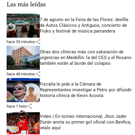
Las más leídas
7 de agosto en la Feria de las Flores: desfile
de Autos Clásicos y Antiguos, concierto de
Fruko y festival de música parrandera
share
hace 55 minutos
Otras dos clínicas más con saturación de
urgencias en Medellín: la del CES y el Rosario
también están al borde del colapso
share
hace 48 minutos
Fiscalía le pide a la Cámara de
Representantes investigar a Petro por difundir
historia clínica de Kevin Acosta
share
hace 1 hora
Video | En torneo internacional, Jhon Jader
Durán anota su primer gol oficial con Benfica,
véalo aquí