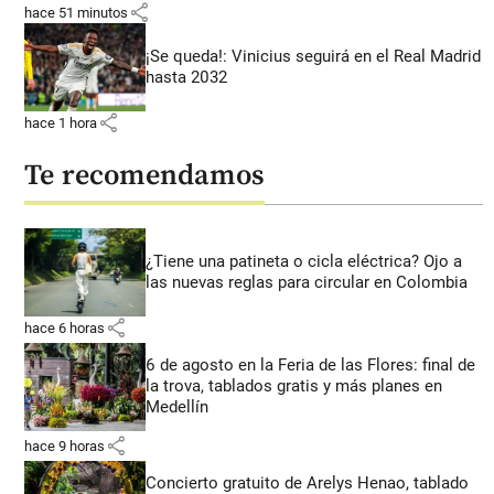
share
hace 51 minutos
¡Se queda!: Vinicius seguirá en el Real Madrid
hasta 2032
share
hace 1 hora
Te recomendamos
¿Tiene una patineta o cicla eléctrica? Ojo a
las nuevas reglas para circular en Colombia
share
hace 6 horas
6 de agosto en la Feria de las Flores: final de
la trova, tablados gratis y más planes en
Medellín
share
hace 9 horas
Concierto gratuito de Arelys Henao, tablado