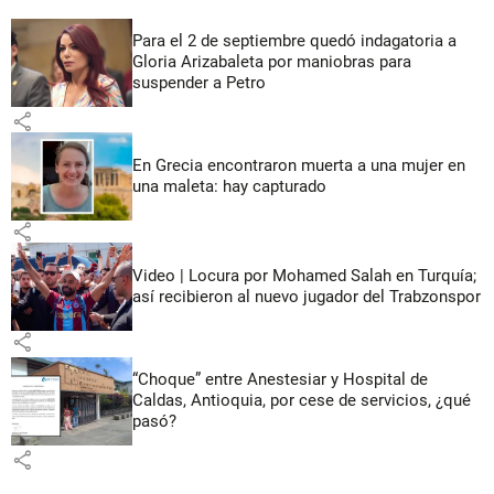
Para el 2 de septiembre quedó indagatoria a
Gloria Arizabaleta por maniobras para
suspender a Petro
share
En Grecia encontraron muerta a una mujer en
una maleta: hay capturado
share
Video | Locura por Mohamed Salah en Turquía;
así recibieron al nuevo jugador del Trabzonspor
share
“Choque” entre Anestesiar y Hospital de
Caldas, Antioquia, por cese de servicios, ¿qué
pasó?
share