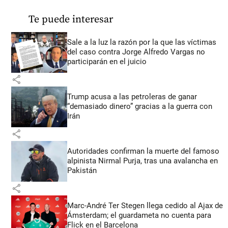
Te puede interesar
Sale a la luz la razón por la que las víctimas
del caso contra Jorge Alfredo Vargas no
participarán en el juicio
share
Trump acusa a las petroleras de ganar
“demasiado dinero” gracias a la guerra con
Irán
share
Autoridades confirman la muerte del famoso
alpinista Nirmal Purja, tras una avalancha en
Pakistán
share
Marc-André Ter Stegen llega cedido al Ajax de
Ámsterdam; el guardameta no cuenta para
Flick en el Barcelona