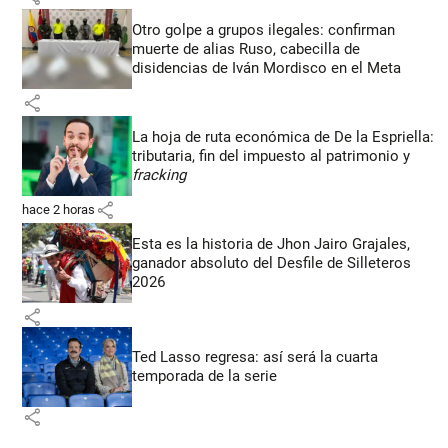
Otro golpe a grupos ilegales: confirman
muerte de alias Ruso, cabecilla de
disidencias de Iván Mordisco en el Meta
share
La hoja de ruta económica de De la Espriella:
tributaria, fin del impuesto al patrimonio y
fracking
share
hace 2 horas
Esta es la historia de Jhon Jairo Grajales,
ganador absoluto del Desfile de Silleteros
2026
share
Ted Lasso regresa: así será la cuarta
temporada de la serie
share