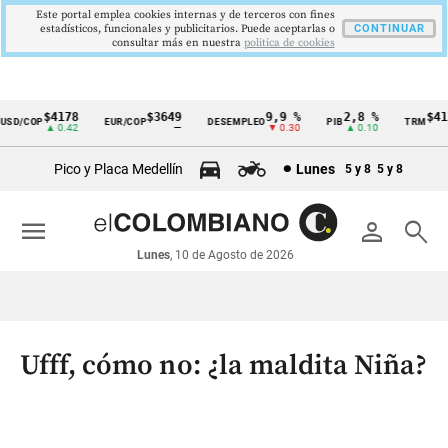
Este portal emplea cookies internas y de terceros con fines
estadísticos, funcionales y publicitarios. Puede aceptarlas o
CONTINUAR
consultar más en nuestra
politica de cookies
$4178
$3649
9,9 %
2,8 %
$4178
D/COP
EUR/COP
DESEMPLEO
PIB
TRM
Cintillo
▲ 0.42
—
▼ 0.30
▲ 0.10
▲ 
de
Pico y Placa Medellín
Lunes
5 y 8
5 y 8
indicadores
económicos
menu
person
search
Colombia
Lunes
, 10 de Agosto de 2026
Ufff, cómo no: ¿la maldita Niña?