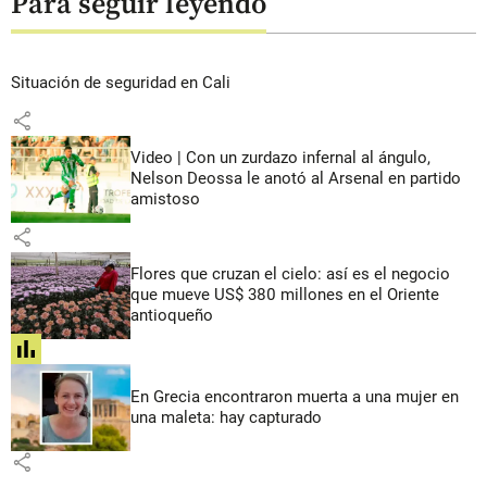
Para seguir leyendo
Situación de seguridad en Cali
share
Video | Con un zurdazo infernal al ángulo,
Nelson Deossa le anotó al Arsenal en partido
amistoso
share
Flores que cruzan el cielo: así es el negocio
que mueve US$ 380 millones en el Oriente
antioqueño
share
En Grecia encontraron muerta a una mujer en
una maleta: hay capturado
share