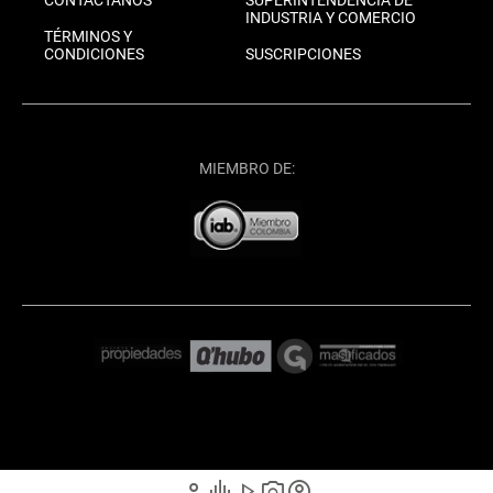
CONTÁCTANOS
SUPERINTENDENCIA DE
INDUSTRIA Y COMERCIO
TÉRMINOS Y
CONDICIONES
SUSCRIPCIONES
MIEMBRO DE:
person
graphic_eq
play_arrow
photo_camera
account_circle