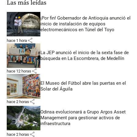
Las más leídas
¡Por fin! Gobernador de Antioquia anunció el
inicio de instalación de equipos
electromecánicos en Túnel del Toyo
share
hace 1 hora
La JEP anunció el inicio de la sexta fase de
búsqueda en La Escombrera, de Medellín
share
hace 12 horas
El Museo del Fútbol abre las puertas en el
Solar del Águila
share
hace 2 horas
Odinsa evolucionará a Grupo Argos Asset
Management para gestionar activos de
infraestructura
share
hace 2 horas