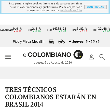
Este portal emplea cookies internas y de terceros con fines
estadísticos, funcionales y publicitarios. Puede aceptarlas o
CONTINUAR
consultar más en nuestra
politica de cookies
9,9 %
2,8 %
$4178,23
5,81 %
12,48 %
SEMPLEO
PIB
TRM
IPC
DTF
Cintillo
▼ 0.30
▲ 0.10
▲ 0.42
▼ 0.12
▲ 0.05
de
Pico y Placa Medellín
Jueves
3 y 6
3 y 6
indicadores
económicos
menu
person
search
Colombia
Jueves
, 6 de Agosto de 2026
TRES TÉCNICOS
COLOMBIANOS ESTARÁN EN
BRASIL 2014