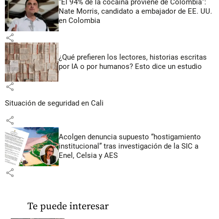
“El 94% de la cocaína proviene de Colombia”:
Nate Morris, candidato a embajador de EE. UU.
en Colombia
share
¿Qué prefieren los lectores, historias escritas
por IA o por humanos? Esto dice un estudio
share
Situación de seguridad en Cali
share
Acolgen denuncia supuesto “hostigamiento
institucional” tras investigación de la SIC a
Enel, Celsia y AES
share
Te puede interesar