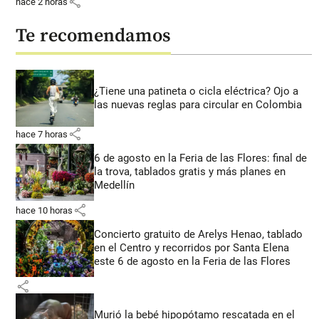
share
hace 2 horas
Te recomendamos
¿Tiene una patineta o cicla eléctrica? Ojo a
las nuevas reglas para circular en Colombia
share
hace 7 horas
6 de agosto en la Feria de las Flores: final de
la trova, tablados gratis y más planes en
Medellín
share
hace 10 horas
Concierto gratuito de Arelys Henao, tablado
en el Centro y recorridos por Santa Elena
este 6 de agosto en la Feria de las Flores
share
Murió la bebé hipopótamo rescatada en el