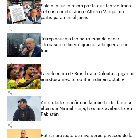
Sale a la luz la razón por la que las víctimas
del caso contra Jorge Alfredo Vargas no
participarán en el juicio
share
Trump acusa a las petroleras de ganar
“demasiado dinero” gracias a la guerra con
Irán
share
La selección de Brasil irá a Calcuta a jugar un
amistoso inédito contra India en octubre
share
Autoridades confirman la muerte del famoso
alpinista Nirmal Purja, tras una avalancha en
Pakistán
share
Retirar proyecto de inversores privados de la