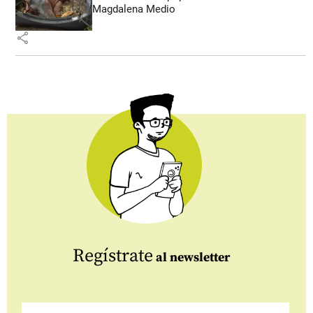
Magdalena Medio
share
Regístrate
al newsletter