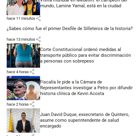
Visita mundial en Medellín: el campeón del
mundo, Lamine Yamal, está en la ciudad
share
hace 11 minutos
¿Sabes cómo fue el primer Desfile de Silleteros de la historia?
share
hace 13 minutos
Corte Constitucional ordenó medidas al
transporte público para evitar discriminación
a personas con sobrepeso
share
hace 4 horas
Fiscalía le pide a la Cámara de
Representantes investigar a Petro por difundir
historia clínica de Kevin Acosta
share
hace 2 horas
Juan David Duque, exsecretario de Quintero,
asume como superintendente de salud
encargado