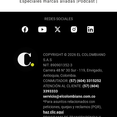
Especiales marcas aliadas
Pódcast
REDES SOCIALES
COPYRIGHT © 2026 EL COLOMBIANO
S.A.S
NIT: 890901352-3
Carrera 48 N° 30 Sur - 119, Envigado,
Antioquia, Colombia.
CONMUTADOR:
(57) (604) 3315252
ATENCIÓN AL CLIENTE:
(57) (604)
3393333
servicio@elcolombiano.com.co
*Para asuntos relacionados con
peticiones, quejas y reclamos (PQR),
haz clic aquí