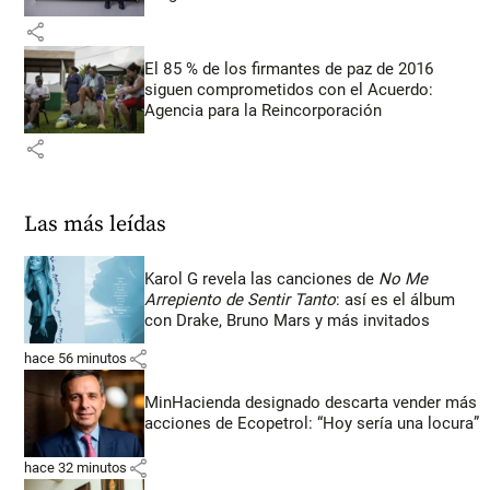
share
El 85 % de los firmantes de paz de 2016
siguen comprometidos con el Acuerdo:
Agencia para la Reincorporación
share
Las más leídas
Karol G revela las canciones de
No Me
Arrepiento de Sentir Tanto
: así es el álbum
con Drake, Bruno Mars y más invitados
share
hace 56 minutos
MinHacienda designado descarta vender más
acciones de Ecopetrol: “Hoy sería una locura”
share
hace 32 minutos