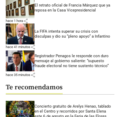
El retrato oficial de Francia Márquez que ya
reposa en la Casa Vicepresidencial
share
hace 1 hora
La FIFA intenta superar su crisis con
disculpas y dio su “pleno apoyo” a Infantino
share
hace 41 minutos
Registrador Penagos le responde con duro
mensaje al gobierno saliente: “supuesto
fraude electoral no tiene sustento técnico”
share
hace 35 minutos
Te recomendamos
Concierto gratuito de Arelys Henao, tablado
en el Centro y recorridos por Santa Elena
este 6 de agosto en la Feria de las Flores