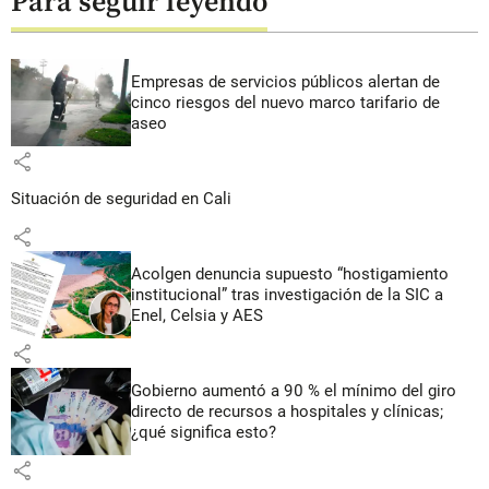
Para seguir leyendo
Empresas de servicios públicos alertan de
cinco riesgos del nuevo marco tarifario de
aseo
share
Situación de seguridad en Cali
share
Acolgen denuncia supuesto “hostigamiento
institucional” tras investigación de la SIC a
Enel, Celsia y AES
share
Gobierno aumentó a 90 % el mínimo del giro
directo de recursos a hospitales y clínicas;
¿qué significa esto?
share