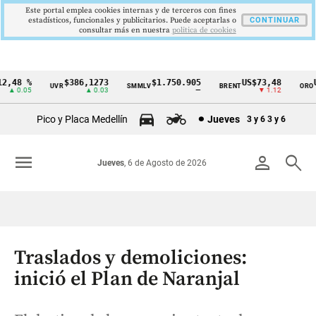
Este portal emplea cookies internas y de terceros con fines
estadísticos, funcionales y publicitarios. Puede aceptarlas o
CONTINUAR
consultar más en nuestra
politica de cookies
,48 %
$386,1273
$1.750.905
US$73,48
US
UVR
SMMLV
BRENT
ORO
Cintillo
▲ 0.05
▲ 0.03
—
▼ 1.12
de
Pico y Placa Medellín
Jueves
3 y 6
3 y 6
indicadores
económicos
menu
person
search
Jueves
, 6 de Agosto de 2026
Colombia
Traslados y demoliciones:
inició el Plan de Naranjal