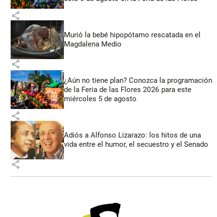
share
Murió la bebé hipopótamo rescatada en el
Magdalena Medio
share
¿Aún no tiene plan? Conozca la programación
de la Feria de las Flores 2026 para este
miércoles 5 de agosto
share
Adiós a Alfonso Lizarazo: los hitos de una
vida entre el humor, el secuestro y el Senado
share