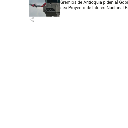
Gremios de Antioquia piden al Gob
sea Proyecto de Interés Nacional E
share