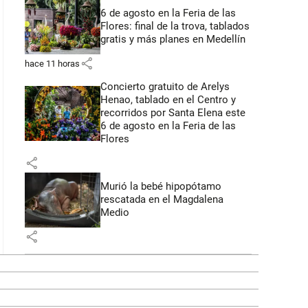
6 de agosto en la Feria de las
Flores: final de la trova, tablados
gratis y más planes en Medellín
share
hace 11 horas
Concierto gratuito de Arelys
Henao, tablado en el Centro y
recorridos por Santa Elena este
6 de agosto en la Feria de las
Flores
share
Murió la bebé hipopótamo
rescatada en el Magdalena
Medio
share