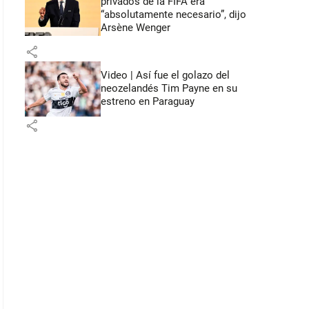
privados de la FIFA era
“absolutamente necesario”, dijo
Arsène Wenger
share
Video | Así fue el golazo del
neozelandés Tim Payne en su
estreno en Paraguay
share