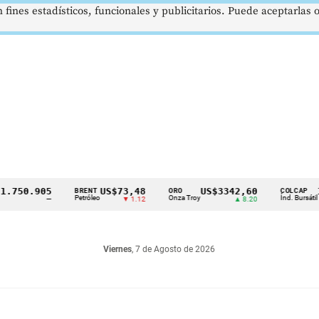
 fines estadísticos, funcionales y publicitarios. Puede aceptarlas
50.905
US$73,48
US$3342,60
162
BRENT
ORO
COLCAP
Petróleo
Onza Troy
Índ. Bursátil
—
▼ 1.12
▲ 8.20
Viernes
, 7 de Agosto de 2026