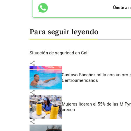
Únete a n
Para seguir leyendo
Situación de seguridad en Cali
share
Gustavo Sánchez brilla con un oro 
Centroamericanos
share
Mujeres lideran el 55% de las MiP
crecen
share