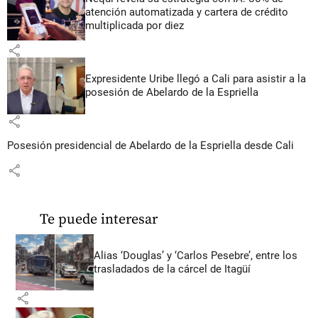
atención automatizada y cartera de crédito
multiplicada por diez
share
Expresidente Uribe llegó a Cali para asistir a la
posesión de Abelardo de la Espriella
share
Posesión presidencial de Abelardo de la Espriella desde Cali
share
Te puede interesar
Alias ‘Douglas’ y ‘Carlos Pesebre’, entre los
trasladados de la cárcel de Itagüí
share