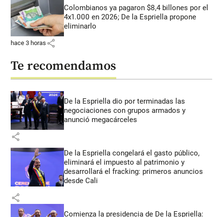
Colombianos ya pagaron $8,4 billones por el
4x1.000 en 2026; De la Espriella propone
eliminarlo
share
hace 3 horas
Te recomendamos
De la Espriella dio por terminadas las
negociaciones con grupos armados y
anunció megacárceles
share
De la Espriella congelará el gasto público,
eliminará el impuesto al patrimonio y
desarrollará el fracking: primeros anuncios
desde Cali
share
Comienza la presidencia de De la Espriella: