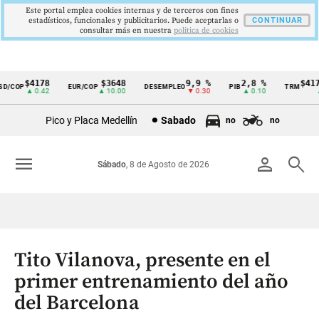
Este portal emplea cookies internas y de terceros con fines
estadísticos, funcionales y publicitarios. Puede aceptarlas o
CONTINUAR
consultar más en nuestra
politica de cookies
$4178
$3648
9,9 %
2,8 %
$4178
/COP
EUR/COP
DESEMPLEO
PIB
TRM
Cintillo
▲ 0.42
▲ 10.00
▼ 0.30
▲ 0.10
▲ 0
de
Pico y Placa Medellín
Sabado
no
no
indicadores
económicos
menu
person
search
Sábado
, 8 de Agosto de 2026
Colombia
Tito Vilanova, presente en el
primer entrenamiento del año
del Barcelona