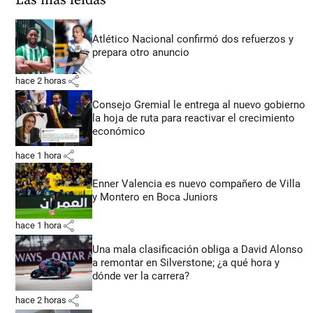
Las más leídas
Atlético Nacional confirmó dos refuerzos y
prepara otro anuncio
share
hace 2 horas
Consejo Gremial le entrega al nuevo gobierno
la hoja de ruta para reactivar el crecimiento
económico
share
hace 1 hora
Enner Valencia es nuevo compañero de Villa
y Montero en Boca Juniors
share
hace 1 hora
Una mala clasificación obliga a David Alonso
a remontar en Silverstone; ¿a qué hora y
dónde ver la carrera?
share
hace 2 horas