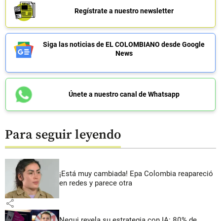
Regístrate a nuestro newsletter
Siga las noticias de EL COLOMBIANO desde Google
News
Únete a nuestro canal de Whatsapp
Para seguir leyendo
¡Está muy cambiada! Epa Colombia reapareció
en redes y parece otra
share
Nequi revela su estrategia con IA: 80% de