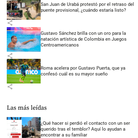
San Juan de Urabá protestó por el retraso del
puente provisional, ¿cuándo estaría listo?
share
Gustavo Sánchez brilla con un oro para la
natación artística de Colombia en Juegos
Centroamericanos
share
Roma acelera por Gustavo Puerta, que ya
confesó cuál es su mayor sueño
share
Las más leídas
¿Qué hacer si perdió el contacto con un ser
querido tras el temblor? Aquí lo ayudan a
encontrar a su familiar