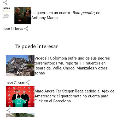
share
La guerra en un cuarto.
Bajo presión
, de
Anthony Maras
share
hace 14 horas
Te puede interesar
Videos | Colombia sufre uno de sus peores
terremotos: PMU reporta 111 muertos en
Risaralda, Valle, Chocó, Manizales y otras
zonas
share
hace 7 horas
Marc-André Ter Stegen llega cedido al Ajax de
Ámsterdam; el guardameta no cuenta para
Flick en el Barcelona
share