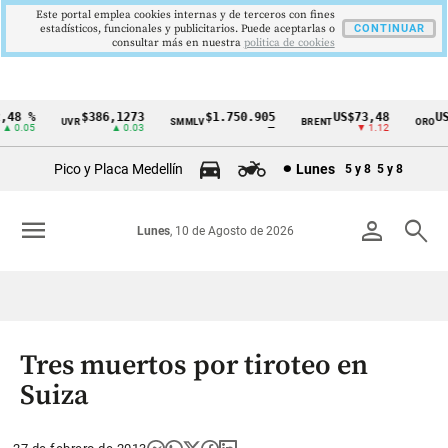
Este portal emplea cookies internas y de terceros con fines
estadísticos, funcionales y publicitarios. Puede aceptarlas o
CONTINUAR
consultar más en nuestra
politica de cookies
48 %
$386,1273
$1.750.905
US$73,48
US$
UVR
SMMLV
BRENT
ORO
Cintillo
 0.05
▲ 0.03
—
▼ 1.12
de
Pico y Placa Medellín
Lunes
5 y 8
5 y 8
indicadores
económicos
menu
person
search
Lunes
, 10 de Agosto de 2026
Colombia
Tres muertos por tiroteo en
Suiza