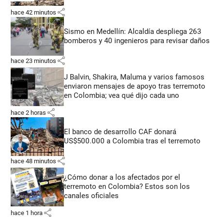
share
hace 42 minutos
Sismo en Medellín: Alcaldía despliega 263
bomberos y 40 ingenieros para revisar daños
share
hace 23 minutos
J Balvin, Shakira, Maluma y varios famosos
enviaron mensajes de apoyo tras terremoto
en Colombia; vea qué dijo cada uno
share
hace 2 horas
El banco de desarrollo CAF donará
US$500.000 a Colombia tras el terremoto
share
hace 48 minutos
¿Cómo donar a los afectados por el
terremoto en Colombia? Estos son los
canales oficiales
share
hace 1 hora