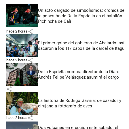
Un acto cargado de simbolismos: crónica de
la posesión de De la Espriella en el batallón
Pichincha de Cali
share
hace 2 horas
El primer golpe del gobierno de Abelardo: así
sacaron a los 117 capos de la cárcel de Itagüí
share
hace 2 horas
De la Espriella nombra director de la Dian:
Andrés Felipe Velásquez asumirá el cargo
share
La historia de Rodrigo Gaviria: de cazador y
cirujano a fotógrafo de aves
share
hace 2 horas
Dos volcanes en erupción este sábado: el