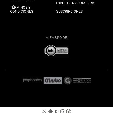
INDUSTRIA Y COMERCIO
TÉRMINOS Y
CONDICIONES
SUSCRIPCIONES
MIEMBRO DE:
person
graphic_eq
play_arrow
photo_camera
account_circle