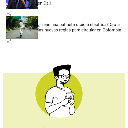
en Cali
share
¿Tiene una patineta o cicla eléctrica? Ojo a
las nuevas reglas para circular en Colombia
share