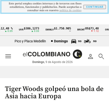
Este portal emplea cookies internas y de terceros con fines
estadísticos, funcionales y publicitarios. Puede aceptarlas o
CONTINUAR
consultar más en nuestra
politica de cookies
2,48 %
$386,1273
$1.750.905
US$73,48
U
UVR
SMMLV
BRENT
ORO
Cintillo
▲ 0.05
▲ 0.03
—
▼ 1.12
de
Pico y Placa Medellín
Domingo
no
no
indicadores
económicos
menu
person
search
Colombia
Domingo
, 9 de Agosto de 2026
Tiger Woods golpeó una bola de
Asia hacia Europa