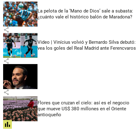
La pelota de la ‘Mano de Dios’ sale a subasta:
¿cuánto vale el histórico balón de Maradona?
share
Video | Vinícius volvió y Bernardo Silva debutó:
vea los goles del Real Madrid ante Ferencvaros
share
share
Flores que cruzan el cielo: así es el negocio
que mueve US$ 380 millones en el Oriente
antioqueño
share