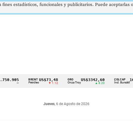
 fines estadísticos, funcionales y publicitarios. Puede aceptarlas
.905
US$73,48
US$3342,60
1621,3
BRENT
ORO
COLCAP
Petróleo
Onza Troy
Índ. Bursátil
—
▼ 1.12
▲ 8.20
Jueves
, 6 de Agosto de 2026