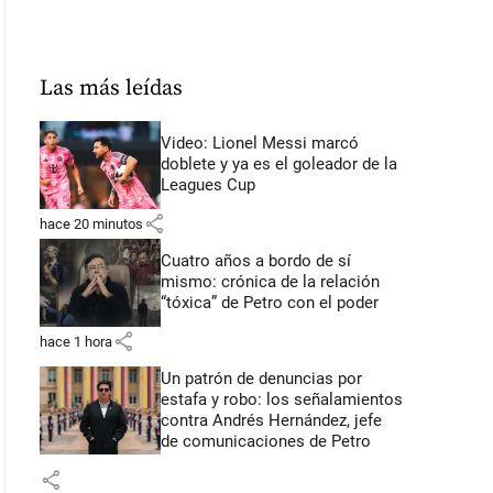
Las más leídas
Video: Lionel Messi marcó
doblete y ya es el goleador de la
Leagues Cup
share
hace 20 minutos
Cuatro años a bordo de sí
mismo: crónica de la relación
“tóxica” de Petro con el poder
share
hace 1 hora
Un patrón de denuncias por
estafa y robo: los señalamientos
contra Andrés Hernández, jefe
de comunicaciones de Petro
share