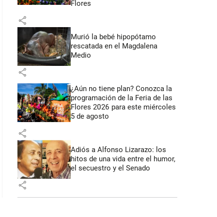
Flores
share
Murió la bebé hipopótamo
rescatada en el Magdalena
Medio
share
¿Aún no tiene plan? Conozca la
programación de la Feria de las
Flores 2026 para este miércoles
5 de agosto
share
Adiós a Alfonso Lizarazo: los
hitos de una vida entre el humor,
el secuestro y el Senado
share