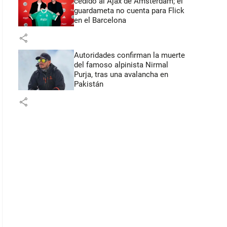
cedido al Ajax de Ámsterdam; el
guardameta no cuenta para Flick
en el Barcelona
share
Autoridades confirman la muerte
del famoso alpinista Nirmal
Purja, tras una avalancha en
Pakistán
share