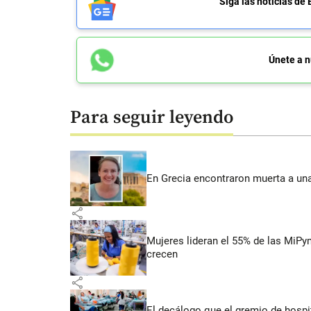
Siga las noticias 
Únete a n
Para seguir leyendo
En Grecia encontraron muerta a un
share
Mujeres lideran el 55% de las MiP
crecen
share
El decálogo que el gremio de hospit