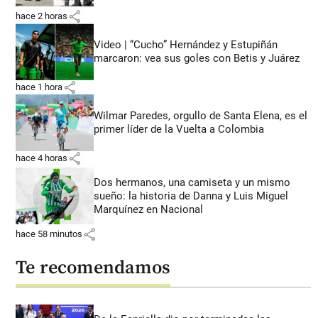
share
hace 2 horas
Video | “Cucho” Hernández y Estupiñán
marcaron: vea sus goles con Betis y Juárez
share
hace 1 hora
Wilmar Paredes, orgullo de Santa Elena, es el
primer líder de la Vuelta a Colombia
share
hace 4 horas
Dos hermanos, una camiseta y un mismo
sueño: la historia de Danna y Luis Miguel
Marquínez en Nacional
share
hace 58 minutos
Te recomendamos