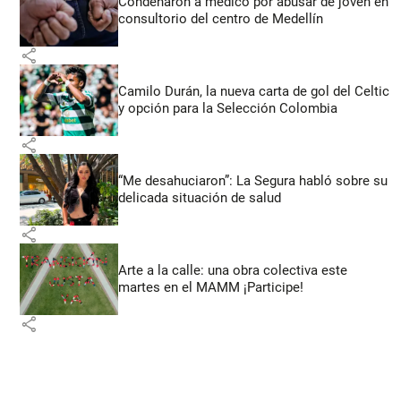
Condenaron a médico por abusar de joven en
consultorio del centro de Medellín
share
Camilo Durán, la nueva carta de gol del Celtic
y opción para la Selección Colombia
share
“Me desahuciaron”: La Segura habló sobre su
delicada situación de salud
share
Arte a la calle: una obra colectiva este
martes en el MAMM ¡Participe!
share