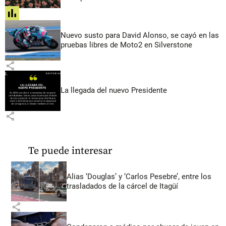
share
Nuevo susto para David Alonso, se cayó en las
pruebas libres de Moto2 en Silverstone
share
La llegada del nuevo Presidente
share
Te puede interesar
Alias ‘Douglas’ y ‘Carlos Pesebre’, entre los
trasladados de la cárcel de Itagüí
share