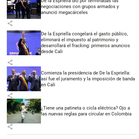
De la Espriella dio por terminadas las
negociaciones con grupos armados y
anunció megacárceles
share
De la Espriella congelará el gasto público,
eliminará el impuesto al patrimonio y
desarrollará el fracking: primeros anuncios
desde Cali
share
Comienza la presidencia de De la Espriella:
así fue el juramento y la imposición de banda
en Cali
share
¿Tiene una patineta o cicla eléctrica? Ojo a
las nuevas reglas para circular en Colombia
share