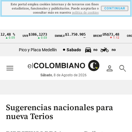
Este portal emplea cookies internas y de terceros con fines
estadísticos, funcionales y publicitarios. Puede aceptarlas o
CONTINUAR
consultar más en nuestra
politica de cookies
2,48 %
$386,1273
$1.750.905
US$73,48
U
UVR
SMMLV
BRENT
ORO
Cintillo
▲ 0.05
▲ 0.03
—
▼ 1.12
de
Pico y Placa Medellín
Sabado
no
no
indicadores
económicos
menu
person
search
Colombia
Sábado
, 8 de Agosto de 2026
Sugerencias nacionales para
nueva Terios