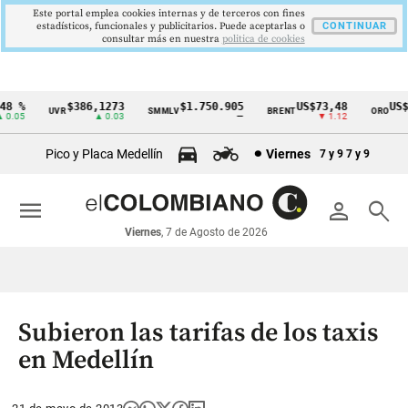
Este portal emplea cookies internas y de terceros con fines
estadísticos, funcionales y publicitarios. Puede aceptarlas o
CONTINUAR
consultar más en nuestra
politica de cookies
8 %
$386,1273
$1.750.905
US$73,48
US$3
UVR
SMMLV
BRENT
ORO
Cintillo
.05
▲ 0.03
—
▼ 1.12
de
Pico y Placa Medellín
Viernes
7 y 9
7 y 9
indicadores
económicos
menu
person
search
Colombia
Viernes
, 7 de Agosto de 2026
Subieron las tarifas de los taxis
en Medellín