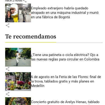
share
hace 2 horas
Empleado extranjero habría quedado
atrapado en una máquina industrial y murió
en una fábrica de Bogotá
share
Te recomendamos
¿Tiene una patineta o cicla eléctrica? Ojo a
las nuevas reglas para circular en Colombia
share
6 de agosto en la Feria de las Flores: final de
la trova, tablados gratis y más planes en
Medellín
share
Concierto gratuito de Arelys Henao, tablado