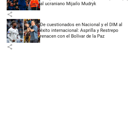
al ucraniano Mijailo Mudryk
share
De cuestionados en Nacional y el DIM al
éxito internacional: Asprilla y Restrepo
renacen con el Bolívar de la Paz
share