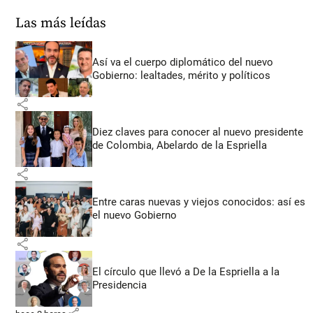
Las más leídas
Así va el cuerpo diplomático del nuevo
Gobierno: lealtades, mérito y políticos
share
Diez claves para conocer al nuevo presidente
de Colombia, Abelardo de la Espriella
share
Entre caras nuevas y viejos conocidos: así es
el nuevo Gobierno
share
El círculo que llevó a De la Espriella a la
Presidencia