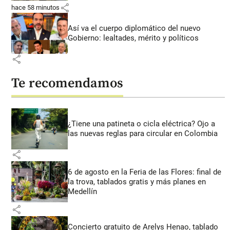
share
hace 58 minutos
Así va el cuerpo diplomático del nuevo
Gobierno: lealtades, mérito y políticos
share
Te recomendamos
¿Tiene una patineta o cicla eléctrica? Ojo a
las nuevas reglas para circular en Colombia
share
6 de agosto en la Feria de las Flores: final de
la trova, tablados gratis y más planes en
Medellín
share
Concierto gratuito de Arelys Henao, tablado