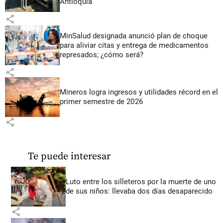
Antioquia
share
MinSalud designada anunció plan de choque
para aliviar citas y entrega de medicamentos
represados; ¿cómo será?
share
Mineros logra ingresos y utilidades récord en el
primer semestre de 2026
share
Te puede interesar
Luto entre los silleteros por la muerte de uno
de sus niños: llevaba dos días desaparecido
share