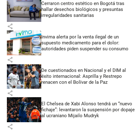
Cerraron centro estético en Bogotá tras
hallar desechos biológicos y presuntas
irregularidades sanitarias
share
Invima alerta por la venta ilegal de un
supuesto medicamento para el dolor:
autoridades piden suspender su consumo
share
De cuestionados en Nacional y el DIM al
éxito internacional: Asprilla y Restrepo
renacen con el Bolívar de la Paz
share
El Chelsea de Xabi Alonso tendrá un “nuevo
fichaje”: levantaron la suspensión por dopaje
al ucraniano Mijailo Mudryk
share