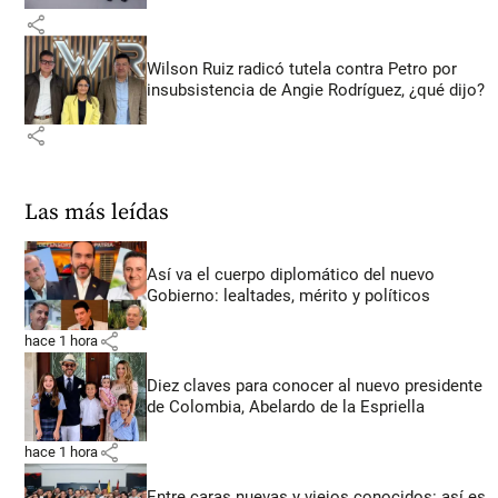
share
Wilson Ruiz radicó tutela contra Petro por
insubsistencia de Angie Rodríguez, ¿qué dijo?
share
Las más leídas
Así va el cuerpo diplomático del nuevo
Gobierno: lealtades, mérito y políticos
share
hace 1 hora
Diez claves para conocer al nuevo presidente
de Colombia, Abelardo de la Espriella
share
hace 1 hora
Entre caras nuevas y viejos conocidos: así es