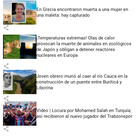
En Grecia encontraron muerta a una mujer en
una maleta: hay capturado
share
¡Temperaturas extremas! Olas de calor
provocan la muerte de animales en zoológicos
de Japón y obligan a detener reactores
nucleares en Europa
share
Joven obrero murió al caer al río Cauca en la
construcción de un puente entre Buriticá y
Liborina
share
Video | Locura por Mohamed Salah en Turquía;
así recibieron al nuevo jugador del Trabzonspor
share