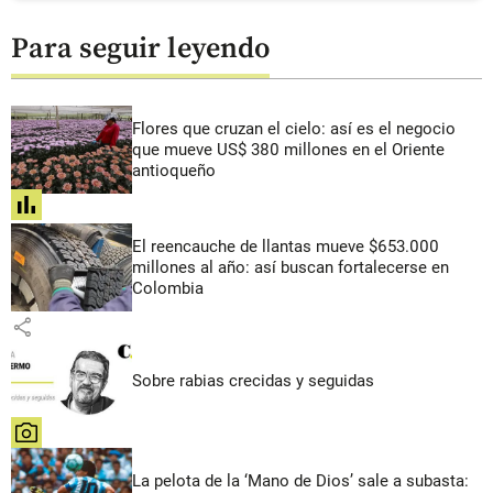
Para seguir leyendo
Flores que cruzan el cielo: así es el negocio
que mueve US$ 380 millones en el Oriente
antioqueño
share
El reencauche de llantas mueve $653.000
millones al año: así buscan fortalecerse en
Colombia
share
Sobre rabias crecidas y seguidas
share
La pelota de la ‘Mano de Dios’ sale a subasta: