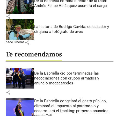
De la Espriella nombra director de la Dian:
Andrés Felipe Velásquez asumirá el cargo
share
La historia de Rodrigo Gaviria: de cazador y
cirujano a fotógrafo de aves
share
hace 8 horas
Te recomendamos
De la Espriella dio por terminadas las
negociaciones con grupos armados y
anunció megacárceles
share
De la Espriella congelará el gasto público,
eliminará el impuesto al patrimonio y
desarrollará el fracking: primeros anuncios
desde Cali