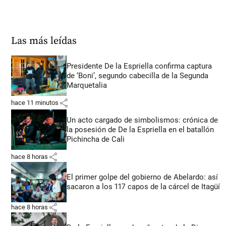
Las más leídas
Presidente De la Espriella confirma captura
de ‘Boni’, segundo cabecilla de la Segunda
Marquetalia
share
hace 11 minutos
Un acto cargado de simbolismos: crónica de
la posesión de De la Espriella en el batallón
Pichincha de Cali
share
hace 8 horas
El primer golpe del gobierno de Abelardo: así
sacaron a los 117 capos de la cárcel de Itagüí
share
hace 8 horas