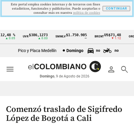
Este portal emplea cookies internas y de terceros con fines
estadísticos, funcionales y publicitarios. Puede aceptarlas o
CONTINUAR
consultar más en nuestra
politica de cookies
2,48 %
$386,1273
$1.750.905
US$73,48
U
UVR
SMMLV
BRENT
ORO
Cintillo
▲ 0.05
▲ 0.03
—
▼ 1.12
de
Pico y Placa Medellín
Domingo
no
no
indicadores
económicos
menu
person
search
Colombia
Domingo
, 9 de Agosto de 2026
Comenzó traslado de Sigifredo
López de Bogotá a Cali