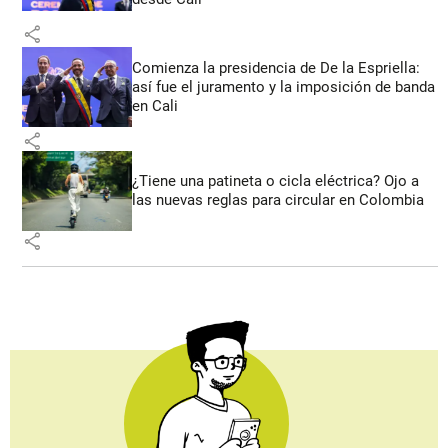
share
Comienza la presidencia de De la Espriella:
así fue el juramento y la imposición de banda
en Cali
share
¿Tiene una patineta o cicla eléctrica? Ojo a
las nuevas reglas para circular en Colombia
share