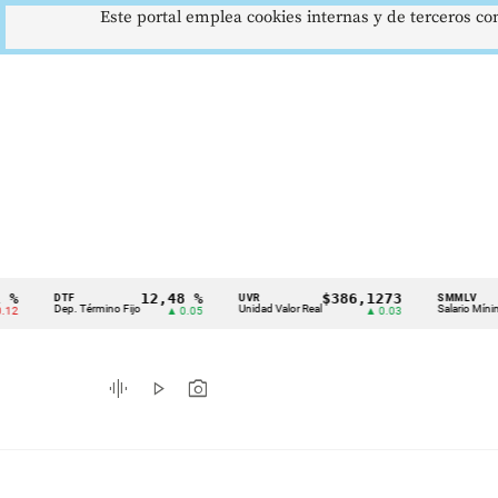
Este portal emplea cookies internas y de terceros con
12,48 %
$386,1273
$1
DTF
UVR
SMMLV
Cintillo
Dep. Término Fijo
Unidad Valor Real
Salario Mínimo
▲ 0.05
▲ 0.03
de
indicadores
graphic_eq
play_arrow
photo_camera
económicos
Colombia