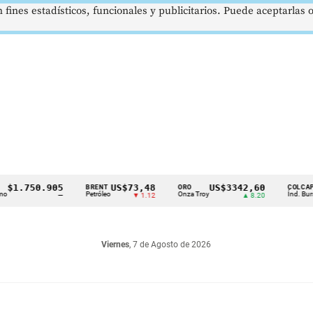
 fines estadísticos, funcionales y publicitarios. Puede aceptarlas
.750.905
US$73,48
US$3342,60
16
BRENT
ORO
COLCAP
Petróleo
Onza Troy
Índ. Bursátil
—
▼ 1.12
▲ 8.20
Viernes
, 7 de Agosto de 2026