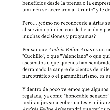
beneficios desde la prensa o la empresa
también se acercaron a "Uribito" y le de
Pero… ¿cómo no reconocerle a Arias su
al servicio público con dedicación y p
muchas decisiones y programas?
Pensar que
Andrés Felipe Arias
es un cr
"Cuchillo", o que "Valenciano" o que q
asesinatos o que quienes han sembrad
derramado la sangre de cientos de miles
narcotráfico o el paramilitarismo, es u
Y dentro de poco veremos que algunos d
regalada, ya como "honorable senador"
pedirán juzgar a gobernantes y militar
Andrés Felipe Arias
tendrá que verlos p