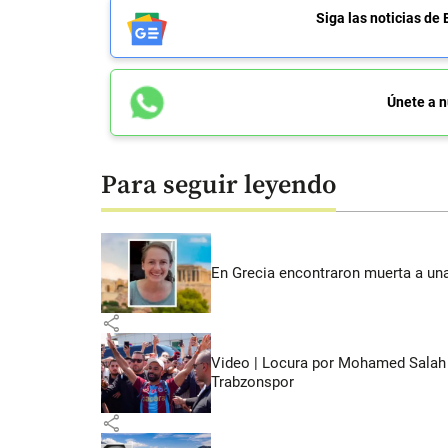
Siga las noticias 
Únete a n
Para seguir leyendo
En Grecia encontraron muerta a un
share
Video | Locura por Mohamed Salah e
Trabzonspor
share