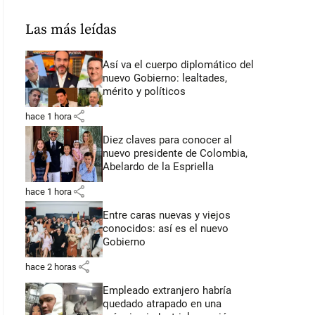
Las más leídas
Así va el cuerpo diplomático del
nuevo Gobierno: lealtades,
mérito y políticos
share
hace 1 hora
Diez claves para conocer al
nuevo presidente de Colombia,
Abelardo de la Espriella
share
hace 1 hora
Entre caras nuevas y viejos
conocidos: así es el nuevo
Gobierno
share
hace 2 horas
Empleado extranjero habría
quedado atrapado en una