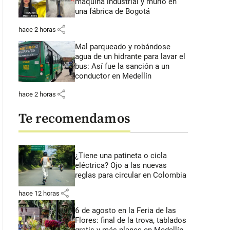
máquina industrial y murió en
una fábrica de Bogotá
share
hace 2 horas
Mal parqueado y robándose
agua de un hidrante para lavar el
bus: Así fue la sanción a un
conductor en Medellín
share
hace 2 horas
Te recomendamos
¿Tiene una patineta o cicla
eléctrica? Ojo a las nuevas
reglas para circular en Colombia
share
hace 12 horas
6 de agosto en la Feria de las
Flores: final de la trova, tablados