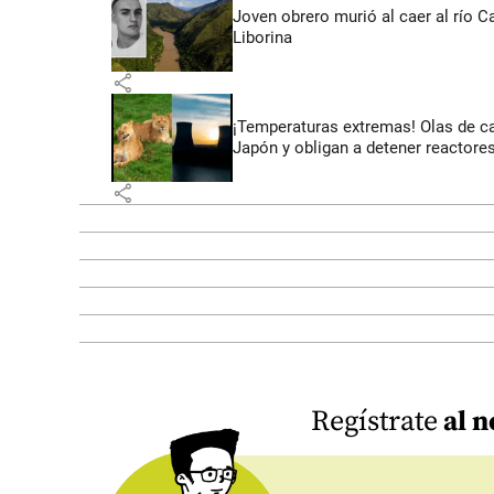
Joven obrero murió al caer al río C
Liborina
share
¡Temperaturas extremas! Olas de c
Japón y obligan a detener reactore
share
Regístrate
al n