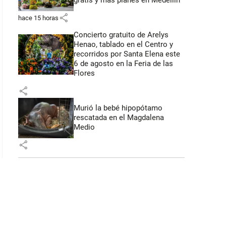
gratis y más planes en Medellín
share
hace 15 horas
Concierto gratuito de Arelys
Henao, tablado en el Centro y
recorridos por Santa Elena este
6 de agosto en la Feria de las
Flores
share
Murió la bebé hipopótamo
rescatada en el Magdalena
Medio
share