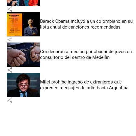
share
Barack Obama incluyó a un colombiano en su
lista anual de canciones recomendadas
share
Condenaron a médico por abusar de joven en
consultorio del centro de Medellín
share
Milei prohíbe ingreso de extranjeros que
expresen mensajes de odio hacia Argentina
share