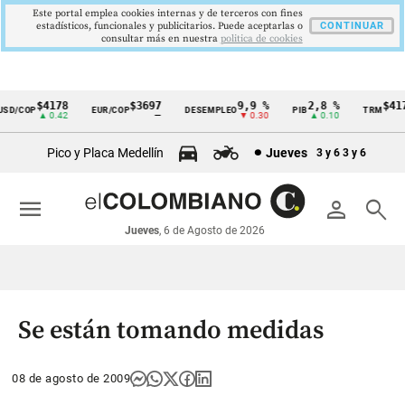
Este portal emplea cookies internas y de terceros con fines
estadísticos, funcionales y publicitarios. Puede aceptarlas o
CONTINUAR
consultar más en nuestra
politica de cookies
$4178
$3697
9,9 %
2,8 %
$4178
D/COP
EUR/COP
DESEMPLEO
PIB
TRM
Cintillo
▲ 0.42
—
▼ 0.30
▲ 0.10
▲ 
de
Pico y Placa Medellín
Jueves
3 y 6
3 y 6
indicadores
económicos
menu
person
search
Colombia
Jueves
, 6 de Agosto de 2026
Se están tomando medidas
08 de agosto de 2009