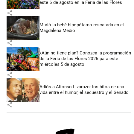
este 6 de agosto en la Feria de las Flores
share
Murió la bebé hipopótamo rescatada en el
Magdalena Medio
share
¿Aún no tiene plan? Conozca la programación
de la Feria de las Flores 2026 para este
miércoles 5 de agosto
share
Adiós a Alfonso Lizarazo: los hitos de una
vida entre el humor, el secuestro y el Senado
share