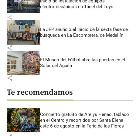
inicio de instalación de equipos
electromecánicos en Túnel del Toyo
share
La JEP anunció el inicio de la sexta fase de
búsqueda en La Escombrera, de Medellín
share
El Museo del Fútbol abre las puertas en el
Solar del Águila
share
Te recomendamos
Concierto gratuito de Arelys Henao, tablado
en el Centro y recorridos por Santa Elena
este 6 de agosto en la Feria de las Flores