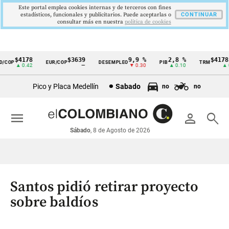
Este portal emplea cookies internas y de terceros con fines
estadísticos, funcionales y publicitarios. Puede aceptarlas o
CONTINUAR
consultar más en nuestra
politica de cookies
$4178
$3639
9,9 %
2,8 %
$4178,2
COP
EUR/COP
DESEMPLEO
PIB
TRM
Cintillo
▲ 0.42
—
▼ 0.30
▲ 0.10
▲ 0.4
de
Pico y Placa Medellín
Sabado
no
no
indicadores
económicos
menu
person
search
Colombia
Sábado
, 8 de Agosto de 2026
Santos pidió retirar proyecto
sobre baldíos