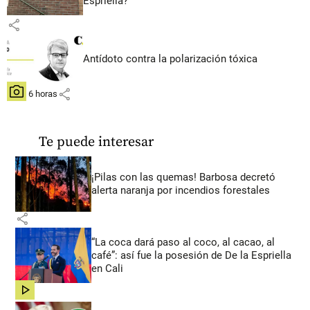
Espriella?
share
Antídoto contra la polarización tóxica
share
hace 6 horas
Te puede interesar
¡Pilas con las quemas! Barbosa decretó
alerta naranja por incendios forestales
share
“La coca dará paso al coco, al cacao, al
café”: así fue la posesión de De la Espriella
en Cali
share