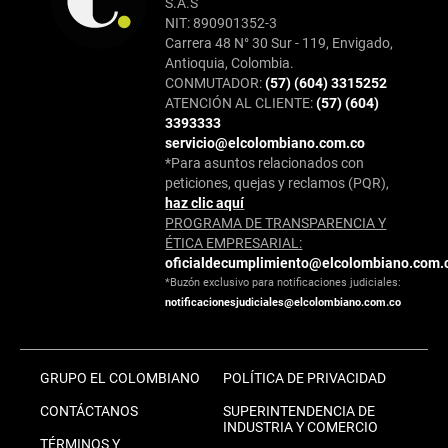
S.A.S
NIT: 890901352-3
Carrera 48 N° 30 Sur - 119, Envigado,
Antioquia, Colombia.
CONMUTADOR:
(57) (604) 3315252
ATENCIÓN AL CLIENTE:
(57) (604)
3393333
servicio@elcolombiano.com.co
*Para asuntos relacionados con
peticiones, quejas y reclamos (PQR),
haz clic aquí
PROGRAMA DE TRANSPARENCIA Y
ÉTICA EMPRESARIAL:
oficialdecumplimiento@elcolombiano.com.
*Buzón exclusivo para notificaciones judiciales:
notificacionesjudiciales@elcolombiano.com.co
GRUPO EL COLOMBIANO
POLÍTICA DE PRIVACIDAD
CONTÁCTANOS
SUPERINTENDENCIA DE
INDUSTRIA Y COMERCIO
TÉRMINOS Y