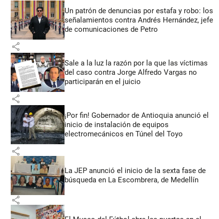
Un patrón de denuncias por estafa y robo: los
señalamientos contra Andrés Hernández, jefe
de comunicaciones de Petro
share
Sale a la luz la razón por la que las víctimas
del caso contra Jorge Alfredo Vargas no
participarán en el juicio
share
¡Por fin! Gobernador de Antioquia anunció el
inicio de instalación de equipos
electromecánicos en Túnel del Toyo
share
La JEP anunció el inicio de la sexta fase de
búsqueda en La Escombrera, de Medellín
share