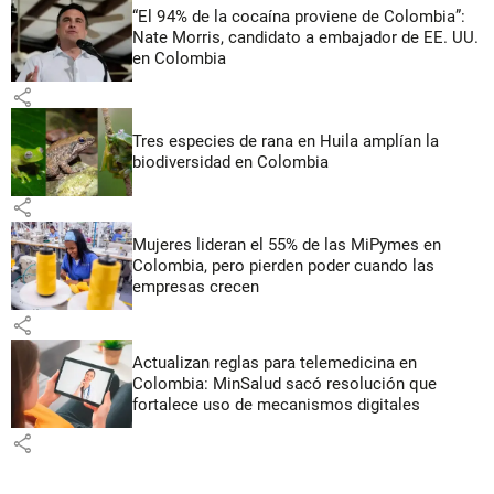
“El 94% de la cocaína proviene de Colombia”:
Nate Morris, candidato a embajador de EE. UU.
en Colombia
share
Tres especies de rana en Huila amplían la
biodiversidad en Colombia
share
Mujeres lideran el 55% de las MiPymes en
Colombia, pero pierden poder cuando las
empresas crecen
share
Actualizan reglas para telemedicina en
Colombia: MinSalud sacó resolución que
fortalece uso de mecanismos digitales
share