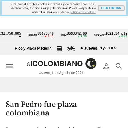
Este portal emplea cookies internas y de terceros con fines
estadísticos, funcionales y publicitarios. Puede aceptarlas o
CONTINUAR
consultar más en nuestra
politica de cookies
.750.905
US$73,48
US$3342,60
1621,34 pts
BRENT
ORO
COLCAP
Cintillo
—
▼ 1.12
▲ 8.20
▲ 0.67
de
Pico y Placa Medellín
Jueves
3 y 6
3 y 6
indicadores
económicos
menu
person
search
Colombia
Jueves
, 6 de Agosto de 2026
San Pedro fue plaza
colombiana