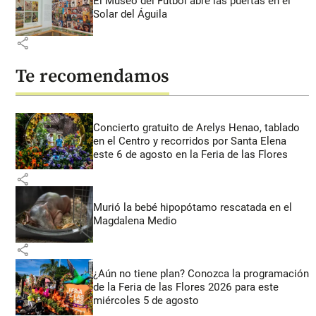
El Museo del Fútbol abre las puertas en el
Solar del Águila
share
Te recomendamos
Concierto gratuito de Arelys Henao, tablado
en el Centro y recorridos por Santa Elena
este 6 de agosto en la Feria de las Flores
share
Murió la bebé hipopótamo rescatada en el
Magdalena Medio
share
¿Aún no tiene plan? Conozca la programación
de la Feria de las Flores 2026 para este
miércoles 5 de agosto