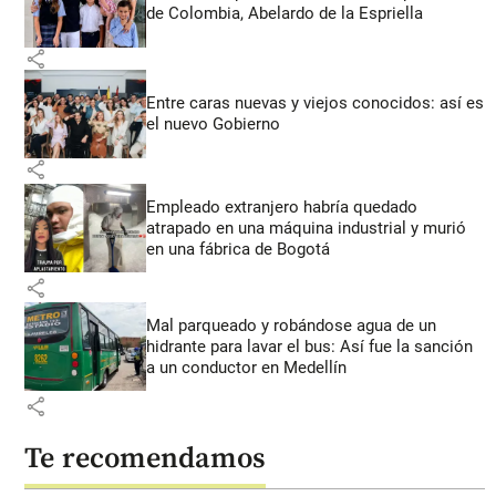
de Colombia, Abelardo de la Espriella
share
Entre caras nuevas y viejos conocidos: así es
el nuevo Gobierno
share
Empleado extranjero habría quedado
atrapado en una máquina industrial y murió
en una fábrica de Bogotá
share
Mal parqueado y robándose agua de un
hidrante para lavar el bus: Así fue la sanción
a un conductor en Medellín
share
Te recomendamos