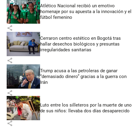
Atlético Nacional recibió un emotivo
homenaje por su apuesta a la innovación y el
fútbol femenino
share
Cerraron centro estético en Bogotá tras
hallar desechos biológicos y presuntas
irregularidades sanitarias
share
Trump acusa a las petroleras de ganar
“demasiado dinero” gracias a la guerra con
Irán
share
Luto entre los silleteros por la muerte de uno
de sus niños: llevaba dos días desaparecido
share