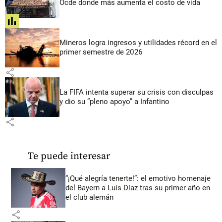
Ocde donde más aumenta el costo de vida
share
Mineros logra ingresos y utilidades récord en el
primer semestre de 2026
share
La FIFA intenta superar su crisis con disculpas
y dio su “pleno apoyo” a Infantino
share
Te puede interesar
“¡Qué alegría tenerte!”: el emotivo homenaje
del Bayern a Luis Díaz tras su primer año en
el club alemán
share