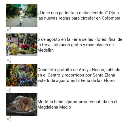
¿Tiene una patineta o cicla eléctrica? Ojo a
las nuevas reglas para circular en Colombia
share
6 de agosto en la Feria de las Flores: final de
la trova, tablados gratis y más planes en
Medellín
share
Concierto gratuito de Arelys Henao, tablado
en el Centro y recorridos por Santa Elena
este 6 de agosto en la Feria de las Flores
share
Murió la bebé hipopótamo rescatada en el
Magdalena Medio
share