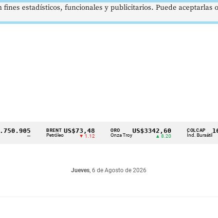
 fines estadísticos, funcionales y publicitarios. Puede aceptarlas
0.905
US$73,48
US$3342,60
1621
BRENT
ORO
COLCAP
Petróleo
Onza Troy
Índ. Bursátil
—
▼ 1.12
▲ 8.20
Jueves
, 6 de Agosto de 2026