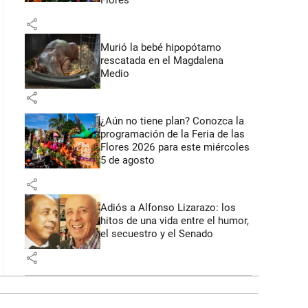
Flores
share
Murió la bebé hipopótamo
rescatada en el Magdalena
Medio
share
¿Aún no tiene plan? Conozca la
programación de la Feria de las
Flores 2026 para este miércoles
5 de agosto
share
Adiós a Alfonso Lizarazo: los
hitos de una vida entre el humor,
el secuestro y el Senado
share