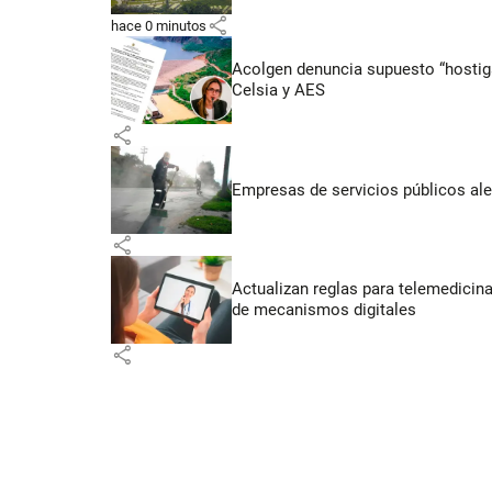
share
hace 0 minutos
Acolgen denuncia supuesto “hostigam
Celsia y AES
share
Empresas de servicios públicos ale
share
Actualizan reglas para telemedicin
de mecanismos digitales
share