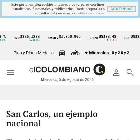
Este portal emplea cookies internas y de terceros con fines
estadísticos, funcionales y publicitarios. Puede aceptarlas o
CONTINUAR
consultar más en nuestra
politica de cookies
%
$386,1273
$1.750.905
US$73,48
US$334
UVR
SMMLV
BRENT
ORO
Cintillo
5
▲ 0.03
—
▼ 1.12
▲
de
Pico y Placa Medellín
Miercoles
0 y 2
0 y 2
indicadores
económicos
menu
person
search
Colombia
Miércoles
, 5 de Agosto de 2026
San Carlos, un ejemplo
nacional