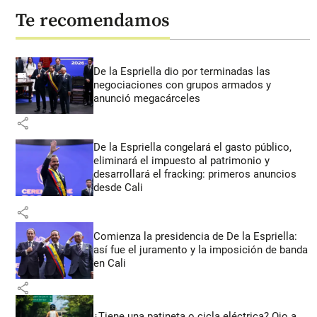
Te recomendamos
De la Espriella dio por terminadas las
negociaciones con grupos armados y
anunció megacárceles
share
De la Espriella congelará el gasto público,
eliminará el impuesto al patrimonio y
desarrollará el fracking: primeros anuncios
desde Cali
share
Comienza la presidencia de De la Espriella:
así fue el juramento y la imposición de banda
en Cali
share
¿Tiene una patineta o cicla eléctrica? Ojo a