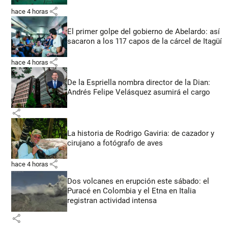
share
hace 4 horas
El primer golpe del gobierno de Abelardo: así
sacaron a los 117 capos de la cárcel de Itagüí
share
hace 4 horas
De la Espriella nombra director de la Dian:
Andrés Felipe Velásquez asumirá el cargo
share
La historia de Rodrigo Gaviria: de cazador y
cirujano a fotógrafo de aves
share
hace 4 horas
Dos volcanes en erupción este sábado: el
Puracé en Colombia y el Etna en Italia
registran actividad intensa
share