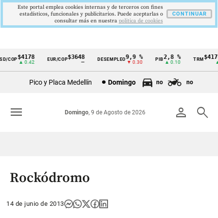
Este portal emplea cookies internas y de terceros con fines
estadísticos, funcionales y publicitarios. Puede aceptarlas o
CONTINUAR
consultar más en nuestra
politica de cookies
$4178
$3648
9,9 %
2,8 %
$4178
/COP
EUR/COP
DESEMPLEO
PIB
TRM
Cintillo
▲ 0.42
—
▼ 0.30
▲ 0.10
▲ 0
de
Pico y Placa Medellín
Domingo
no
no
indicadores
económicos
menu
person
search
Domingo
, 9 de Agosto de 2026
Colombia
Rockódromo
14 de junio de 2013