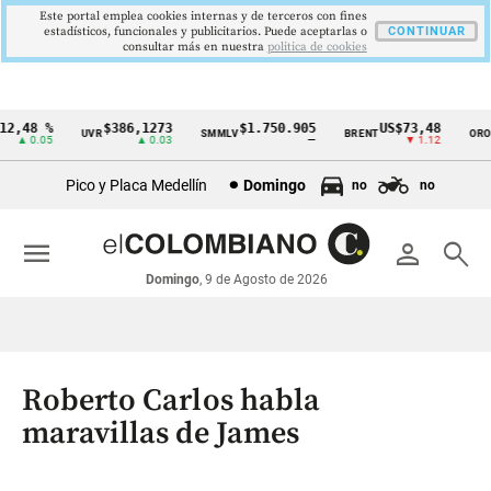
Este portal emplea cookies internas y de terceros con fines
estadísticos, funcionales y publicitarios. Puede aceptarlas o
CONTINUAR
consultar más en nuestra
politica de cookies
,48 %
$386,1273
$1.750.905
US$73,48
US
UVR
SMMLV
BRENT
ORO
Cintillo
▲ 0.05
▲ 0.03
—
▼ 1.12
de
Pico y Placa Medellín
Domingo
no
no
indicadores
económicos
menu
person
search
Colombia
Domingo
, 9 de Agosto de 2026
Roberto Carlos habla
maravillas de James