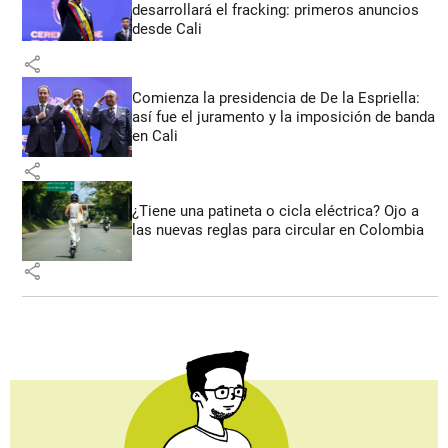
desarrollará el fracking: primeros anuncios
desde Cali
share
Comienza la presidencia de De la Espriella:
así fue el juramento y la imposición de banda
en Cali
share
¿Tiene una patineta o cicla eléctrica? Ojo a
las nuevas reglas para circular en Colombia
share