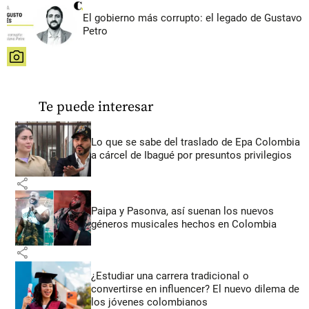
El gobierno más corrupto: el legado de Gustavo
Petro
share
Te puede interesar
Lo que se sabe del traslado de Epa Colombia
a cárcel de Ibagué por presuntos privilegios
share
Paipa y Pasonva, así suenan los nuevos
géneros musicales hechos en Colombia
share
¿Estudiar una carrera tradicional o
convertirse en influencer? El nuevo dilema de
los jóvenes colombianos