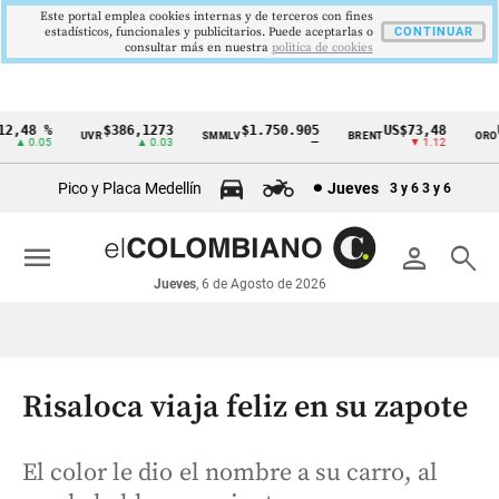
Este portal emplea cookies internas y de terceros con fines
estadísticos, funcionales y publicitarios. Puede aceptarlas o
CONTINUAR
consultar más en nuestra
politica de cookies
,48 %
$386,1273
$1.750.905
US$73,48
US
UVR
SMMLV
BRENT
ORO
Cintillo
▲ 0.05
▲ 0.03
—
▼ 1.12
de
Pico y Placa Medellín
Jueves
3 y 6
3 y 6
indicadores
económicos
menu
person
search
Colombia
Jueves
, 6 de Agosto de 2026
Risaloca viaja feliz en su zapote
El color le dio el nombre a su carro, al