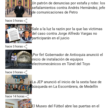
Un patrón de denuncias por estafa y robo: los
señalamientos contra Andrés Hernández, jefe
de comunicaciones de Petro
share
hace 3 horas
Sale a la luz la razón por la que las víctimas
del caso contra Jorge Alfredo Vargas no
participarán en el juicio
share
hace 3 horas
¡Por fin! Gobernador de Antioquia anunció el
inicio de instalación de equipos
electromecánicos en Túnel del Toyo
share
hace 3 horas
La JEP anunció el inicio de la sexta fase de
búsqueda en La Escombrera, de Medellín
share
hace 14 horas
El Museo del Fútbol abre las puertas en el