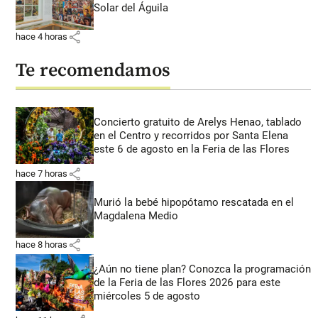
Solar del Águila
share
hace 4 horas
Te recomendamos
Concierto gratuito de Arelys Henao, tablado
en el Centro y recorridos por Santa Elena
este 6 de agosto en la Feria de las Flores
share
hace 7 horas
Murió la bebé hipopótamo rescatada en el
Magdalena Medio
share
hace 8 horas
¿Aún no tiene plan? Conozca la programación
de la Feria de las Flores 2026 para este
miércoles 5 de agosto