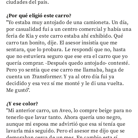
ciudades del país.
¿Por qué eligió este carro?
"Yo estaba muy antojado de una camioneta. Un día,
por casualidad fui a un centro comercial y había una
feria de Kia y este carro estaba ahí exhibido. Qué
carro tan bonito, dije. El asesor insistía que me
sentara, que lo probara. Le respondí que no, hasta
que no estuviera seguro que ese era el carro que yo
quería comprar. -Después quedo antojado- contesté.
Pero yo sentía que ese carro me llamaba, haga de
cuenta un
Transformer
. Y ya al otro día fui ya
decidido y esa vez sí me monté y le di una vuelta.
Me gustó".
¿Y ese color?
"Mi anterior carro, un Aveo, lo compre beige para no
tenerlo que lavar tanto. Ahora quería uno negro,
aunque mi esposa me advirtió que esa sí tenía que
lavarla más seguido. Pero el asesor me dijo que se
demoraban cerca de un mes. En cambio esta sí